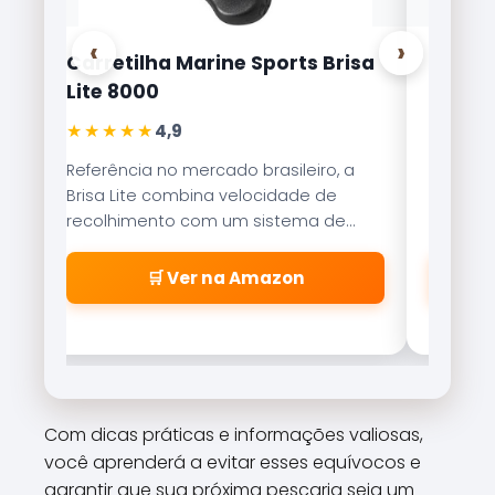
‹
›
Carretilha Marine Sports Brisa
Linha 
Lite 8000
Kairik
★★★★★
★★★
4,9
Referência no mercado brasileiro, a
Tecnolo
Brisa Lite combina velocidade de
garante
recolhimento com um sistema de
resistên
freio magnético que evita as famosas
suaveme
\\\\\\\\\\\\\\\\\\\\\\\\\\\\\\\\
🛒 Ver na Amazon
\\\\\\\\\\\\\\\\\\\\\\\\\\\\\\\\
\\\\\\\\\\\\\\\\\\\\\\\\\\\\\\\\
\\\\\\\\\\\\\\\\\\\\\\\\\\\\\\\"
cabeleiras\\\\\\\\\\\\\\\\\\\\\\\
\\\\\\\\\\\\\\\\\\\\\\\\\\\\\\\\
\\\\\\\\\\\\\\\\\\\\\\\\\\\\\\\\
Com dicas práticas e informações valiosas,
\\\\\\\\\\\\\\\\\\\\\\\\\\\\\\\\
você aprenderá a evitar esses equívocos e
\\\\\\\\".
garantir que sua próxima pescaria seja um