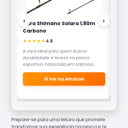
‹
›
Vara Shimano Solara 1,80m
Carretilha
Carbono
Lite 8000
★★★★★
★★★★★
4.8
4
A vara ideal para quem busca
Referência n
durabilidade e leveza na pesca
Brisa Lite c
esportiva. Fabricada em carbono
recolhiment
aeroglass, oferece sensibilidade
freio magné
incrível para fisgadas precisas.
\\\\\\\\\\
🛒 Ver na Amazon
🛒
\\\\\\\\\\
\\\\\\\\\\
\\\\\\\\\\
cabeleiras
\\\\\\\\\\
\\\\\\\\\\
Prepare-se para uma leitura que promete
\\\\\\\\\\
transformar sua experiência na pesca e te