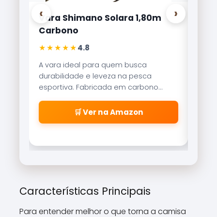
‹
›
Vara Shimano Solara 1,80m
Carr
Carbono
Lite
★★★★★
★★
4.8
A vara ideal para quem busca
Refer
durabilidade e leveza na pesca
Brisa
esportiva. Fabricada em carbono
reco
aeroglass, oferece sensibilidade
freio
incrível para fisgadas precisas.
\\\\
🛒 Ver na Amazon
\\\\
\\\\
\\\\
cabe
\\\\
\\\\
\\\\
Características Principais
\\\\\
Para entender melhor o que torna a camisa