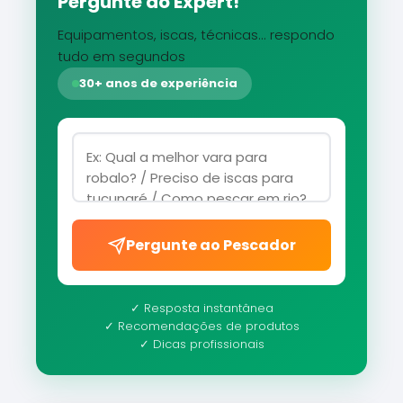
Pergunte ao Expert!
Equipamentos, iscas, técnicas... respondo
tudo em segundos
30+ anos de experiência
Pergunte ao Pescador
✓ Resposta instantânea
✓ Recomendações de produtos
✓ Dicas profissionais