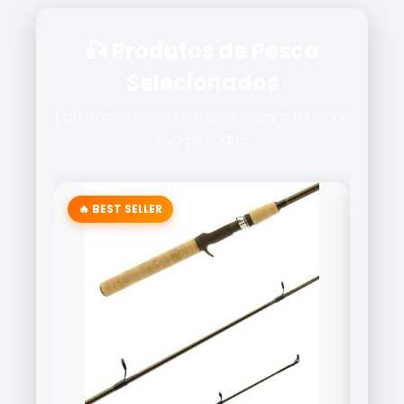
🎣 Produtos de Pesca
Selecionados
Equipamentos e acessórios para turbinar
sua pescaria
🔥 BEST SELLER