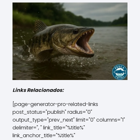
Links Relacionados:
[page-generator-pro-related-links
post_status="publish" radius="0"
output_type="prev_next" limit="0" columns="1"
delimiter=", " link_title="%title%"
link_anchor_title="%title%"