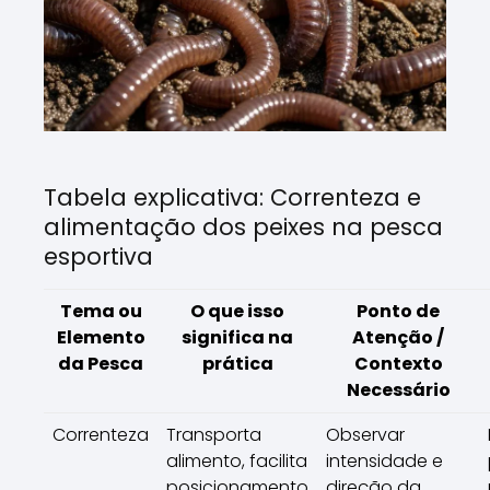
Tabela explicativa: Correnteza e
alimentação dos peixes na pesca
esportiva
Tema ou
O que isso
Ponto de
Elemento
significa na
Atenção /
da Pesca
prática
Contexto
Necessário
Correnteza
Transporta
Observar
alimento, facilita
intensidade e
posicionamento
direção da