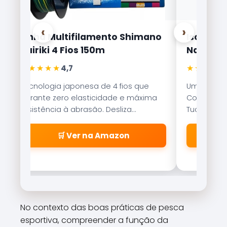
‹
›
Linha Multifilamento Shimano
Isca Arti
Kairiki 4 Fios 150m
Nakamur
★★★★★
★★★★★
4,7
Tecnologia japonesa de 4 fios que
Uma das is
garante zero elasticidade e máxima
Com nado er
resistência à abrasão. Desliza
Tucunaré e
suavemente pelos passadores.
qualquer c
🛒 Ver na Amazon
No contexto das boas práticas de pesca
esportiva, compreender a função da