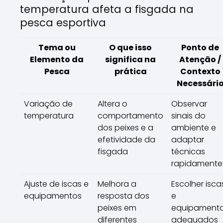
temperatura afeta a fisgada na
pesca esportiva
Tema ou
O que isso
Ponto de
Elemento da
significa na
Atenção /
Pesca
prática
Contexto
Necessári
Variação de
Altera o
Observar
temperatura
comportamento
sinais do
dos peixes e a
ambiente e
efetividade da
adaptar
fisgada
técnicas
rapidamente
Ajuste de iscas e
Melhora a
Escolher isca
equipamentos
resposta dos
e
peixes em
equipament
diferentes
adequados