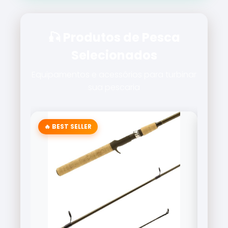
🎣 Produtos de Pesca
Selecionados
Equipamentos e acessórios para turbinar
sua pescaria
⭐ ALTA PERFORMAN