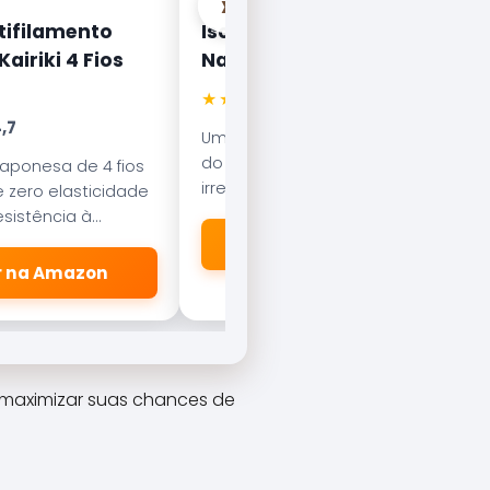
›
tifilamento
Isca Artificial Nelson
airiki 4 Fios
Nakamura Curisco 70
★★★★★
4.5
,7
Uma das iscas mais famosas
do Brasil. Com nado errático, é
japonesa de 4 fios
irresistível para o Tucunaré e o
 zero elasticidade
Robalo. Essencial em qualquer
sistência à
caixa de pesca.
esliza suavemente
🛒 Ver na Amazon
dores.
er na Amazon
a maximizar suas chances de