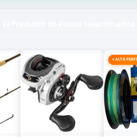
🎣 Produtos de Pesca Selecionados
Equipamentos e acessórios para turbinar sua pescaria
⭐ ALTA PER