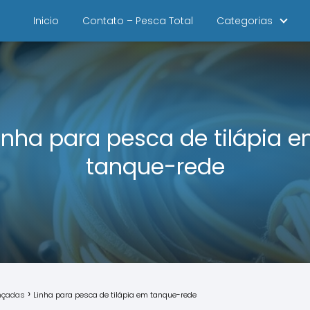
Inicio
Contato – Pesca Total
Categorias
inha para pesca de tilápia 
tanque-rede
ançadas
Linha para pesca de tilápia em tanque-rede