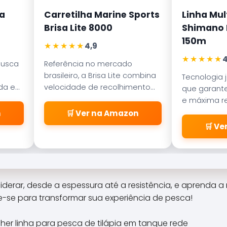
a
Carretilha Marine Sports
Linha Mul
Brisa Lite 8000
Shimano K
150m
★★★★★
4,9
★★★★★
4
busca
Referência no mercado
brasileiro, a Brisa Lite combina
Tecnologia 
ada em
velocidade de recolhimento
que garante
ece
com um sistema de freio
e máxima re
a
magnético que evita as
abrasão. D
n
🛒 Ver na Amazon
famosas
pelos passa
🛒 V
\\\\\\\\\\\\\\\\\\\\\\\\\
\\\\\\\\\\\\\\\\\\\\\\\\\
\\\\\\\\\\\\\\\\\\\\\\\\\
\\\\\\\\\\\\\\\\\\\\\\\\\
\\\\\\\\\\\\\\\\\\\\\\\\\
iderar, desde a espessura até a resistência, e aprenda 
\\"cabeleiras\\\\\\\\\\\\\\
e-se para transformar sua experiência de pesca!
\\\\\\\\\\\\\\\\\\\\\\\\\
\\\\\\\\\\\\\\\\\\\\\\\\\