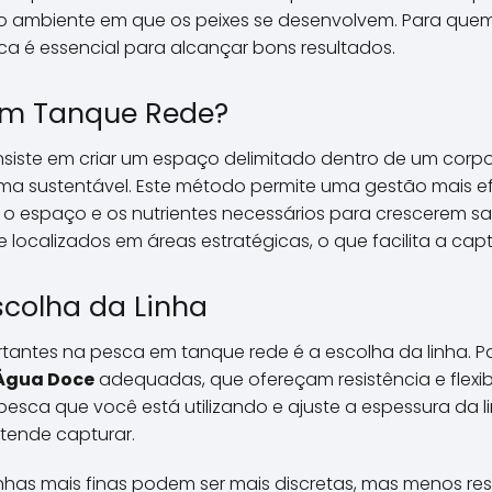
e o ambiente em que os peixes se desenvolvem. Para qu
a é essencial para alcançar bons resultados.
em Tanque Rede?
siste em criar um espaço delimitado dentro de um corpo
ma sustentável. Este método permite uma gestão mais efi
o espaço e os nutrientes necessários para crescerem sau
localizados em áreas estratégicas, o que facilita a capt
scolha da Linha
antes na pesca em tanque rede é a escolha da linha. Par
 Água Doce
adequadas, que ofereçam resistência e flexibil
 pesca que você está utilizando e ajuste a espessura da
tende capturar.
nhas mais finas podem ser mais discretas, mas menos resi