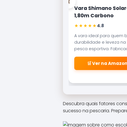
‹
Vara Shimano Solar
1,80m Carbono
★★★★★
4.8
A vara ideal para quem 
durabilidade e leveza na
pesca esportiva. Fabric
carbono aeroglass, ofer
sensibilidade incrível par
🛒 Ver na Amazo
fisgadas precisas.
Descubra quais fatores cons
sucesso na pescaria. Prepar