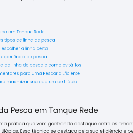
\\\\\\\\\\\\\\\\\\\\\\\\\
\\\\\\\\\\\\\\\\\\\\\\\\\
\\\\\\\\\\\\\".
sca em Tanque Rede
s tipos de linha de pesca
 escolher a linha certa
a experiência de pesca
a da linha de pesca e como evitá-los
ntares para uma Pescaria Eficiente
a maximizar sua captura de tilápia
da Pesca em Tanque Rede
uma prática que vem ganhando destaque entre os amant
tilápias. Essa técnica se destaca pela sua eficiência e p