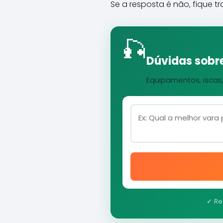
Se a resposta é não, fique t
🎣
Dúvidas sobre
Equipamentos, iscas
✓ Re