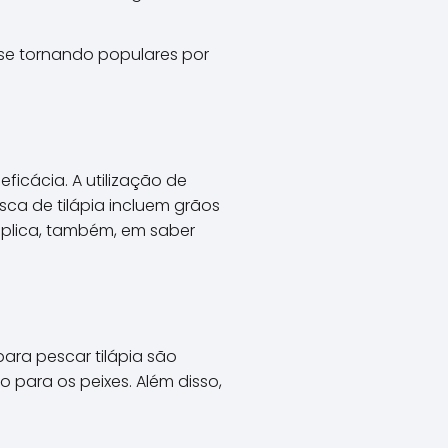
se tornando populares por
icácia. A utilização de
esca de tilápia incluem grãos
implica, também, em saber
para pescar tilápia são
 para os peixes. Além disso,