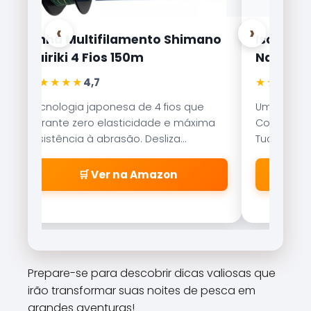
‹
›
Linha Multifilamento Shimano
Isca Arti
Kairiki 4 Fios 150m
Nakamur
★★★★★
★★★★★
4,7
Tecnologia japonesa de 4 fios que
Uma das is
garante zero elasticidade e máxima
Com nado er
resistência à abrasão. Desliza
Tucunaré e
suavemente pelos passadores.
qualquer c
🛒 Ver na Amazon
Prepare-se para descobrir dicas valiosas que
irão transformar suas noites de pesca em
grandes aventuras!