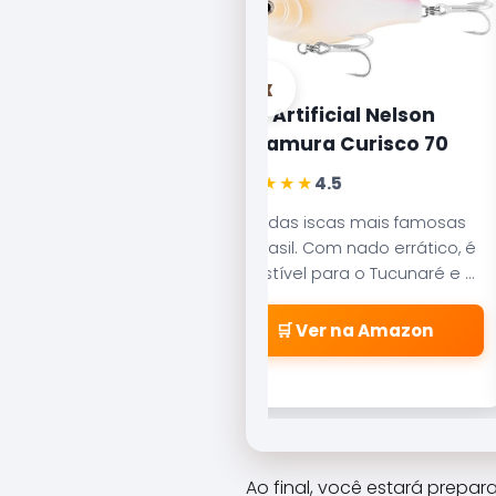
‹
ultifilamento
Isca Artificial Nelson
 Kairiki 4 Fios
Nakamura Curisco 70
★★★★★
4.5
★
4,7
Uma das iscas mais famosas
do Brasil. Com nado errático, é
a japonesa de 4 fios
irresistível para o Tucunaré e o
te zero elasticidade
Robalo. Essencial em qualquer
resistência à
caixa de pesca.
 Desliza suavemente
🛒 Ver na Amazon
ssadores.
Ver na Amazon
Ao final, você estará prepa