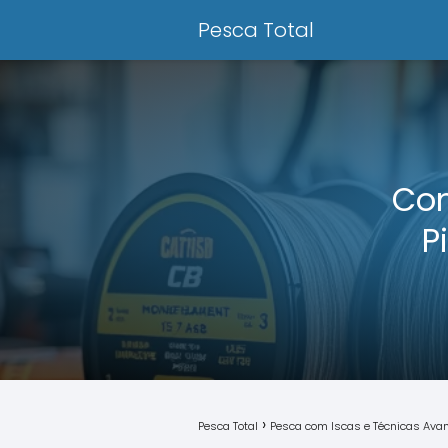
Pesca Total
Com
P
Pesca Total
Pesca com Iscas e Técnicas Av