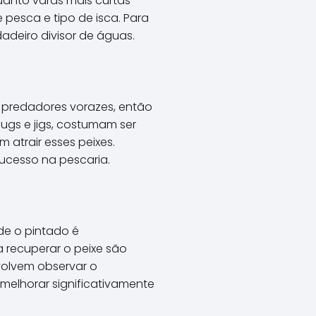
uanto varas mais curtas
 pesca e tipo de isca. Para
adeiro divisor de águas.
m predadores vorazes, então
lugs e jigs, costumam ser
 atrair esses peixes.
ucesso na pescaria.
de o pintado é
a recuperar o peixe são
olvem observar o
melhorar significativamente