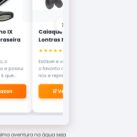
›
o IX
Caiaque de Pesca
Motor
raseira
Lontras Pro Fishing 110
15HP 
★★★★★
★★★
4,8
, o
Estável e veloz, este caiaque é
O moto
o e possui
o favorito dos pescadores de
catego
II, que
rios e represas. Possui cadeira
com a 
 rápidos
articulada e porta-varas
potênc
ão.
integrados para máximo
alumín
mazon
🛒 Ver na Amazon
conforto.
óxima aventura na água seja