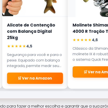
Alicate de Contenção
Molinete Shiman
com Balança Digital
4000 R Tração T
25kg
★★★★★
4,6
★★★★★
4,5
Clássico da Shimano
molinete IX é robust
Segurança para você e para o
o sistema Quick Fire 
peixe. Equipado com balança
permite arremessos
integrada, permite medir seu
com apenas uma m
troféu sem ferir o animal antes
🛒 Ver na A
da soltura.
🛒 Ver na Amazon
rado para fazer a melhor escolha e garantir que a sua pr