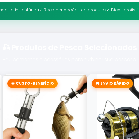
sposta instantânea
✓ Recomendações de produtos
✓ Dicas profiss
🎣 Produtos de Pesca Selecionados
Equipamentos e acessórios para turbinar sua pescaria
💎 CUSTO-BENEFÍCIO
🚚 ENVIO RÁPIDO