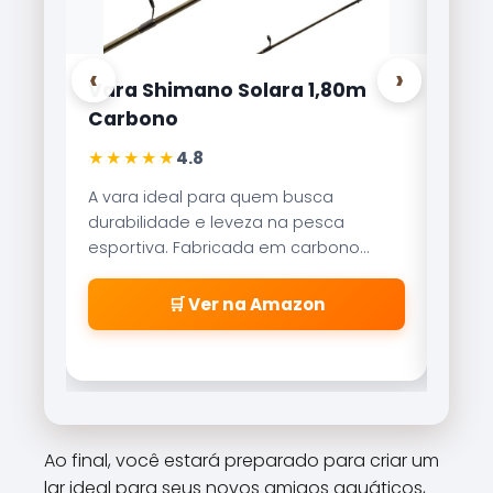
‹
›
imano Solara 1,80m
Carretilha Marine Spo
o
Lite 8000
★
★★★★★
4.8
4,9
eal para quem busca
Referência no mercado bras
de e leveza na pesca
Brisa Lite combina veloci
. Fabricada em carbono
recolhimento com um sis
 oferece sensibilidade
freio magnético que evita
ara fisgadas precisas.
\\\\\\\\\\\\\\\\\\\\\
🛒 Ver na Amazon
🛒 Ver na Amaz
\\\\\\\\\\\\\\\\\\\\\
\\\\\\\\\\\\\\\\\\\\\
\\\\\\\\\\\\\\\\\\\\\\
cabeleiras\\\\\\\\\\\\
\\\\\\\\\\\\\\\\\\\\\
\\\\\\\\\\\\\\\\\\\\\
Ao final, você estará preparado para criar um
\\\\\\\\\\\\\\\\\\\\\
lar ideal para seus novos amigos aquáticos,