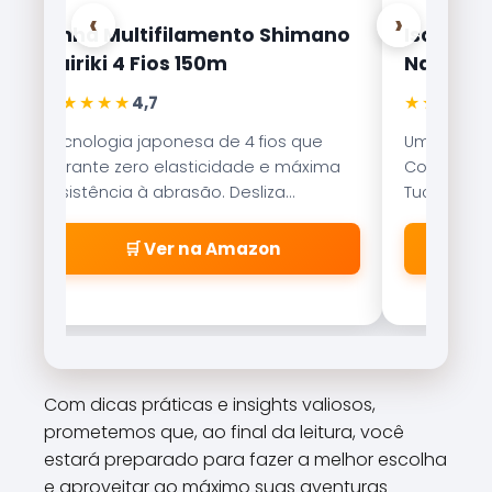
‹
›
Linha Multifilamento Shimano
Isca Arti
Kairiki 4 Fios 150m
Nakamur
★★★★★
★★★★★
4,7
Tecnologia japonesa de 4 fios que
Uma das is
garante zero elasticidade e máxima
Com nado er
resistência à abrasão. Desliza
Tucunaré e
suavemente pelos passadores.
qualquer c
🛒 Ver na Amazon
Com dicas práticas e insights valiosos,
prometemos que, ao final da leitura, você
estará preparado para fazer a melhor escolha
e aproveitar ao máximo suas aventuras