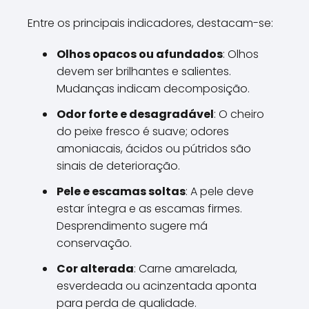
Entre os principais indicadores, destacam-se:
Olhos opacos ou afundados
: Olhos
devem ser brilhantes e salientes.
Mudanças indicam decomposição.
Odor forte e desagradável
: O cheiro
do peixe fresco é suave; odores
amoniacais, ácidos ou pútridos são
sinais de deterioração.
Pele e escamas soltas
: A pele deve
estar íntegra e as escamas firmes.
Desprendimento sugere má
conservação.
Cor alterada
: Carne amarelada,
esverdeada ou acinzentada aponta
para perda de qualidade.