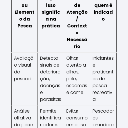
ou
isso
de
quem é
Element
signific
Atenção
indicad
o da
a na
/
o
Pesca
prática
Context
o
Necessá
rio
Avaliaçã
Detecta
Olhar
Iniciantes
o visual
sinais de
atento a
e
do
deteriora
olhos,
praticant
pescado
ção,
pele,
es de
doenças
escamas
pesca
e
e carne
recreativ
parasitas
a
Análise
Permite
Evitar
Pescador
olfativa
identifica
consumo
es
do peixe
r odores
em caso
amadore