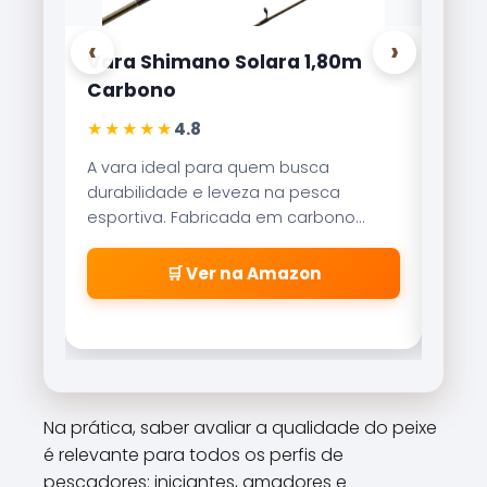
‹
›
Vara Shimano Solara 1,80m
Carr
Carbono
Lite
★★★★★
★★
4.8
A vara ideal para quem busca
Refer
durabilidade e leveza na pesca
Brisa
esportiva. Fabricada em carbono
reco
aeroglass, oferece sensibilidade
freio
incrível para fisgadas precisas.
\\\\
🛒 Ver na Amazon
\\\\
\\\\
\\\\
cabe
\\\\
\\\\
Na prática, saber avaliar a qualidade do peixe
\\\\
é relevante para todos os perfis de
\\\\\
pescadores: iniciantes, amadores e