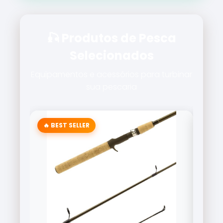
🎣 Produtos de Pesca
Selecionados
Equipamentos e acessórios para turbinar
sua pescaria
🔥 BEST SELLER