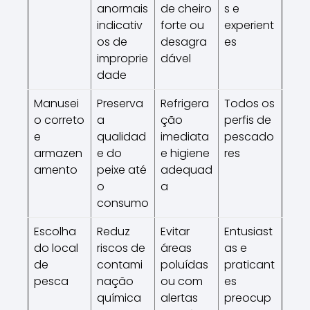
anormais
de cheiro
s e
indicativ
forte ou
experient
os de
desagra
es
improprie
dável
dade
Manusei
Preserva
Refrigera
Todos os
o correto
a
ção
perfis de
e
qualidad
imediata
pescado
armazen
e do
e higiene
res
amento
peixe até
adequad
o
a
consumo
Escolha
Reduz
Evitar
Entusiast
do local
riscos de
áreas
as e
de
contami
poluídas
praticant
pesca
nação
ou com
es
química
alertas
preocup