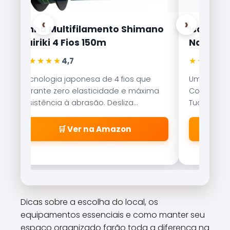
‹
›
Linha Multifilamento Shimano
Isca Arti
Kairiki 4 Fios 150m
Nakamur
★★★★★
★★★★★
4,7
Tecnologia japonesa de 4 fios que
Uma das is
garante zero elasticidade e máxima
Com nado er
resistência à abrasão. Desliza
Tucunaré e
suavemente pelos passadores.
qualquer c
🛒 Ver na Amazon
Dicas sobre a escolha do local, os
equipamentos essenciais e como manter seu
espaço organizado farão toda a diferença na