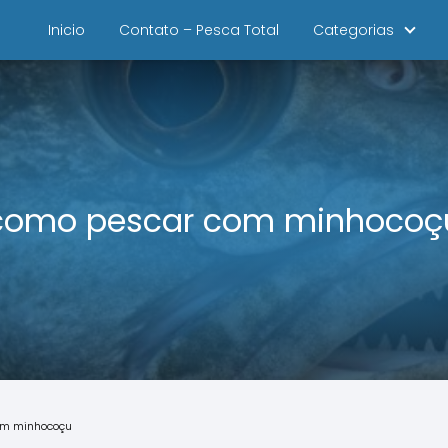
Inicio
Contato – Pesca Total
Categorias
como pescar com minhocoç
om minhocoçu