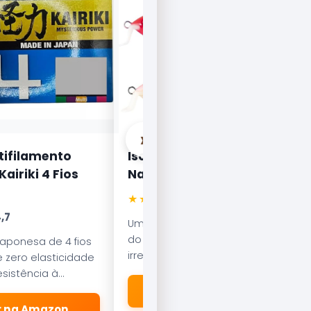
›
tifilamento
Isca Artificial Nelson
airiki 4 Fios
Nakamura Curisco 70
★★★★★
4.5
,7
Uma das iscas mais famosas
do Brasil. Com nado errático, é
japonesa de 4 fios
irresistível para o Tucunaré e o
 zero elasticidade
Robalo. Essencial em qualquer
sistência à
caixa de pesca.
esliza suavemente
🛒 Ver na Amazon
dores.
er na Amazon