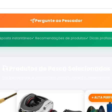
Pergunte ao Pescador
sposta instantânea
✓ Recomendações de produtos
✓ Dicas profiss
🎣 Produtos de Pesca Selecionados
Equipamentos e acessórios para turbinar sua pescaria
⭐ ALTA PER