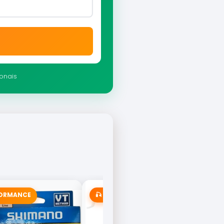
ionais
FORMANCE
🎣 MAIS VENDIDA