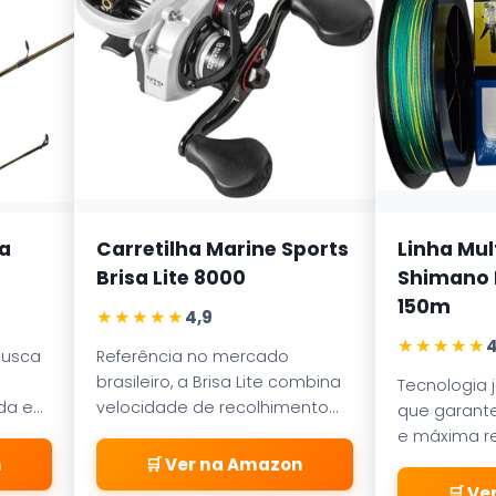
a
Carretilha Marine Sports
Linha Mul
Brisa Lite 8000
Shimano K
150m
★★★★★
4,9
★★★★★
4
busca
Referência no mercado
brasileiro, a Brisa Lite combina
Tecnologia 
ada em
velocidade de recolhimento
que garante
ece
com um sistema de freio
e máxima re
a
magnético que evita as
abrasão. D
n
🛒 Ver na Amazon
famosas
pelos passa
🛒 V