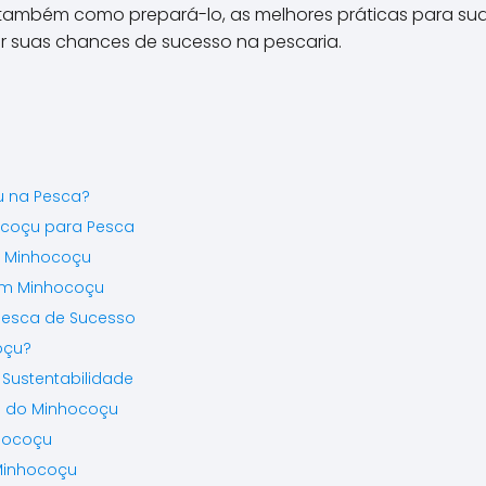
ambém como prepará-lo, as melhores práticas para sua 
ar suas chances de sucesso na pescaria.
u na Pesca?
ocoçu para Pesca
m Minhocoçu
om Minhocoçu
Pesca de Sucesso
oçu?
Sustentabilidade
 do Minhocoçu
hocoçu
Minhocoçu