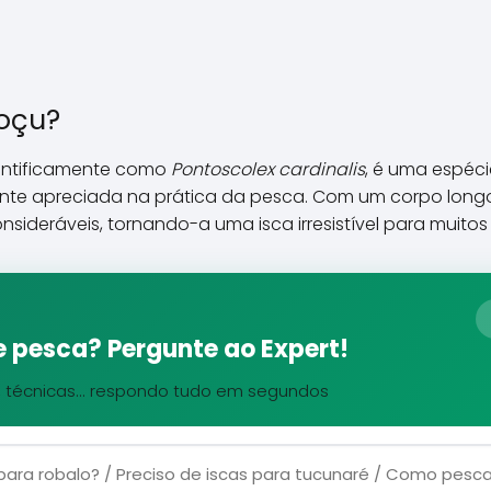
oçu?
entificamente como
Pontoscolex cardinalis
, é uma espéc
nte apreciada na prática da pesca. Com um corpo longo
ideráveis, tornando-a uma isca irresistível para muito
 pesca? Pergunte ao Expert!
, técnicas... respondo tudo em segundos