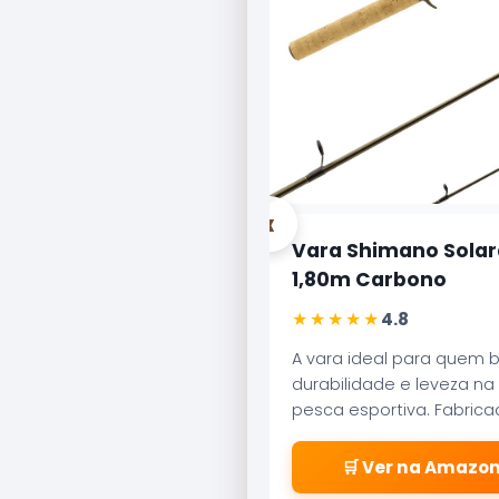
‹
Vara Shimano Solar
1,80m Carbono
★★★★★
4.8
A vara ideal para quem 
durabilidade e leveza na
pesca esportiva. Fabric
carbono aeroglass, ofer
sensibilidade incrível par
🛒 Ver na Amazo
fisgadas precisas.