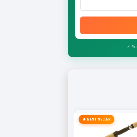
✓ Re
🔥 BEST SELLER