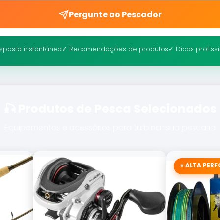
Pergunte ao Pescador
sposta instantânea
✓ Recomendações de produtos
✓ Dicas profiss
🎣 Produtos de Pesca Selecionados
Equipamentos e acessórios para turbinar sua pescaria
⭐ ALTA PER