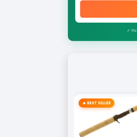
✓ Re
🔥 BEST SELLER