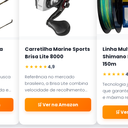
a
Carretilha Marine Sports
Linha Mul
Brisa Lite 8000
Shimano K
150m
★★★★★
4,9
★★★★★
4
busca
Referência no mercado
brasileiro, a Brisa Lite combina
Tecnologia 
ada em
velocidade de recolhimento
que garante
ece
com um sistema de freio
e máxima re
a
magnético que evita as
abrasão. D
n
🛒 Ver na Amazon
famosas
pelos passa
🛒 V
\\\\\\\\\\\\\\\\\\\\\\\\\
\\\\\\\\\\\\\\\\\\\\\\\\\