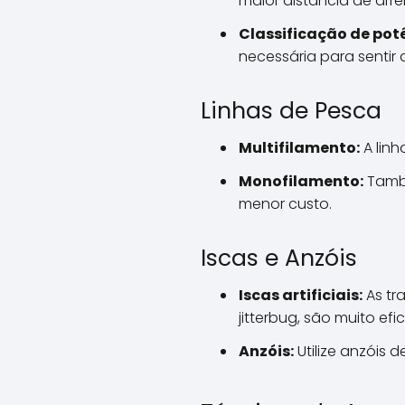
maior distância de arr
Classificação de pot
necessária para sentir 
Linhas de Pesca
Multifilamento:
A linh
Monofilamento:
També
menor custo.
Iscas e Anzóis
Iscas artificiais:
As tr
jitterbug, são muito efic
Anzóis:
Utilize anzóis 