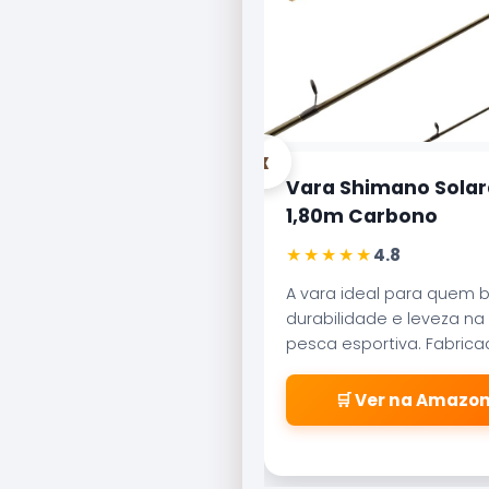
‹
Vara Shimano Solar
1,80m Carbono
★★★★★
4.8
A vara ideal para quem 
durabilidade e leveza na
pesca esportiva. Fabric
carbono aeroglass, ofer
sensibilidade incrível par
🛒 Ver na Amazo
fisgadas precisas.