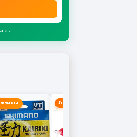
ionais
FORMANCE
🎣 MAIS VENDIDA