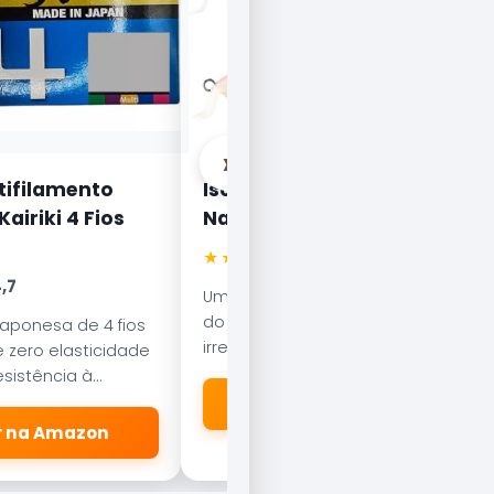
›
tifilamento
Isca Artificial Nelson
airiki 4 Fios
Nakamura Curisco 70
★★★★★
4.5
,7
Uma das iscas mais famosas
do Brasil. Com nado errático, é
japonesa de 4 fios
irresistível para o Tucunaré e o
 zero elasticidade
Robalo. Essencial em qualquer
sistência à
caixa de pesca.
esliza suavemente
🛒 Ver na Amazon
dores.
er na Amazon