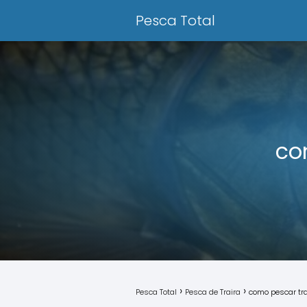
Pesca Total
co
Pesca Total
Pesca de Traira
como pescar tra