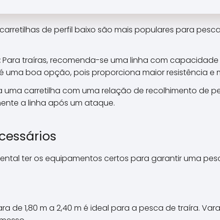
\\\\\\\\\\\\\\\\\\\\\\\\\
\\\\\\\\\\\\\\\\\\\\\\\\\
\\\\\\\\\\\\\\\\\\\\\\\\\
carretilhas de perfil baixo são mais populares para pesca
\\"cabeleiras\\\\\\\\\\\\\\
\\\\\\\\\\\\\\\\\\\\\\\\\
\\\\\\\\\\\\\\\\\\\\\\\\\
:
Para traíras, recomenda-se uma linha com capacidade 
\\\\\\\\\\\\\\\\\\\\\\\\\
o é uma boa opção, pois proporciona maior resistência e
\\\\\\\\\\\\\\\\\\\\\\\\\
 uma carretilha com uma relação de recolhimento de pel
\\\\\\\\\\\\\".
ente a linha após um ataque.
cessários
mental ter os equipamentos certos para garantir uma pe
a de 1,80 m a 2,40 m é ideal para a pesca de traíra. Va