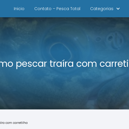
Inicio
Contato – Pesca Total
Categorias
mo pescar traíra com carreti
íra com carretilha