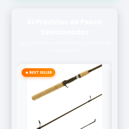
🎣 Produtos de Pesca
Selecionados
Equipamentos e acessórios para turbinar
sua pescaria
🔥 BEST SELLER