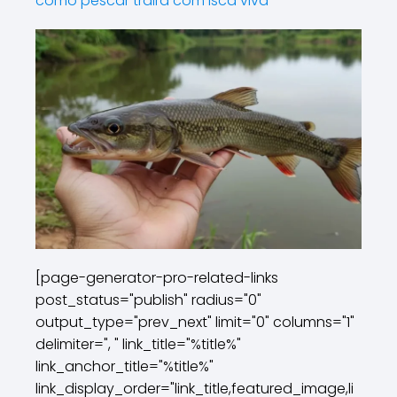
como pescar traira com isca viva
[page-generator-pro-related-links
post_status="publish" radius="0"
output_type="prev_next" limit="0" columns="1"
delimiter=", " link_title="%title%"
link_anchor_title="%title%"
link_display_order="link_title,featured_image,li