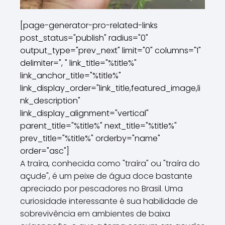
[page-generator-pro-related-links
post_status="publish" radius="0"
output_type="prev_next" limit="0" columns="1"
delimiter=", " link_title="%title%"
link_anchor_title="%title%"
link_display_order="link_title,featured_image,li
nk_description"
link_display_alignment="vertical"
parent_title="%title%" next_title="%title%"
prev_title="%title%" orderby="name"
order="asc"]
A traíra, conhecida como "traíra" ou "traíra do
açude", é um peixe de água doce bastante
apreciado por pescadores no Brasil. Uma
curiosidade interessante é sua habilidade de
sobrevivência em ambientes de baixa