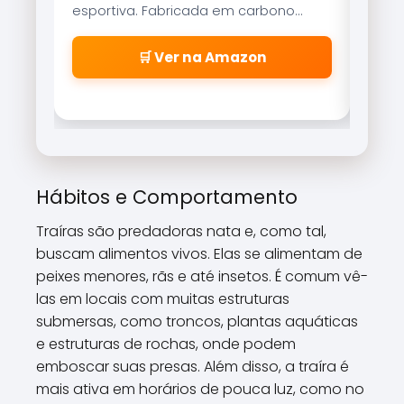
esportiva. Fabricada em carbono
reco
aeroglass, oferece sensibilidade
freio
incrível para fisgadas precisas.
\\\\
🛒 Ver na Amazon
\\\\
\\\\
\\\\
cabe
\\\\
\\\\
Hábitos e Comportamento
\\\\
\\\\\
Traíras são predadoras nata e, como tal,
buscam alimentos vivos. Elas se alimentam de
peixes menores, rãs e até insetos. É comum vê-
las em locais com muitas estruturas
submersas, como troncos, plantas aquáticas
e estruturas de rochas, onde podem
emboscar suas presas. Além disso, a traíra é
mais ativa em horários de pouca luz, como no