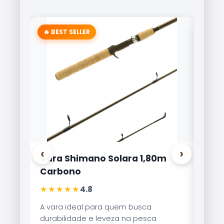
🔥 BEST SELLER
‹
›
Vara Shimano Solara 1,80m
Carr
Carbono
Lite
★★★★★
★★
4.8
A vara ideal para quem busca
Refer
durabilidade e leveza na pesca
Brisa