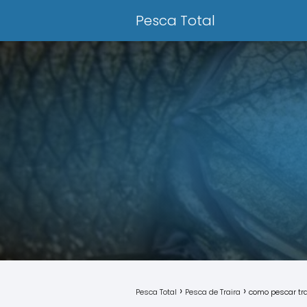
Pesca Total
Pesca Total
Pesca de Traira
como pescar tra