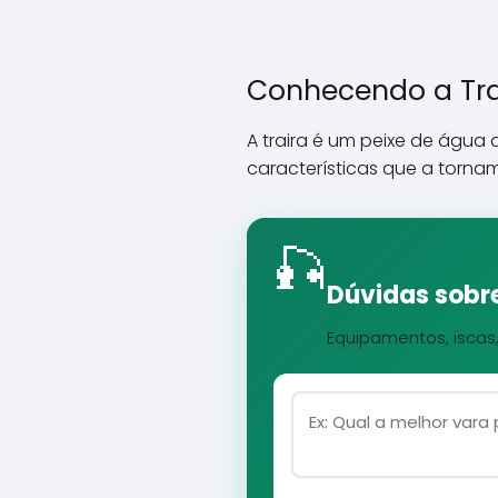
Conhecendo a Tra
A traira é um peixe de água 
características que a tornam
🎣
Dúvidas sobre
Equipamentos, iscas