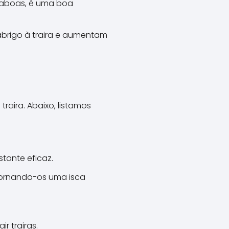
taboas, é uma boa
brigo à traira e aumentam
raira. Abaixo, listamos
tante eficaz.
 tornando-os uma isca
r trairas.