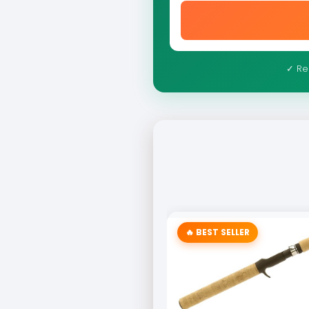
✓ Re
🔥 BEST SELLER