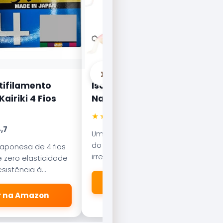
›
tifilamento
Isca Artificial Nelson
airiki 4 Fios
Nakamura Curisco 70
★★★★★
4.5
,7
Uma das iscas mais famosas
do Brasil. Com nado errático, é
japonesa de 4 fios
irresistível para o Tucunaré e o
 zero elasticidade
Robalo. Essencial em qualquer
sistência à
caixa de pesca.
esliza suavemente
🛒 Ver na Amazon
dores.
er na Amazon