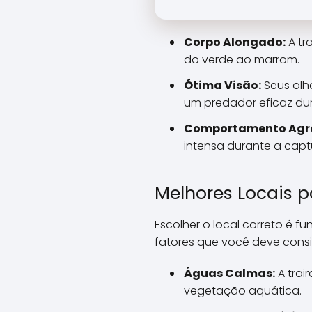
Corpo Alongado:
A tr
do verde ao marrom.
Ótima Visão:
Seus olh
um predador eficaz du
Comportamento Agre
intensa durante a capt
Melhores Locais p
Escolher o local correto é 
fatores que você deve consi
Águas Calmas:
A trai
vegetação aquática.