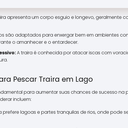
\\\\\\\\\\\\\\\\\\\\\\\\\
\\\\\\\\\\\\\\\\\\\\\\\\\
\\\\\\\\\\\\\\\\\\\\\\\\\
aira apresenta um corpo esguio e longevo, geralmente 
\\"cabeleiras\\\\\\\\\\\\\\
\\\\\\\\\\\\\\\\\\\\\\\\\
\\\\\\\\\\\\\\\\\\\\\\\\\
os são adaptados para enxergar bem em ambientes com 
\\\\\\\\\\\\\\\\\\\\\\\\\
rante o amanhecer e o entardecer.
\\\\\\\\\\\\\\\\\\\\\\\\\
ssivo:
A traira é conhecida por atacar iscas com vorac
\\\\\\\\\\\\\".
ura.
ara Pescar Traira em Lago
fundamental para aumentar suas chances de sucesso na pe
derar incluem:
ra prefere lagoas e partes tranquilas de rios, onde pode 