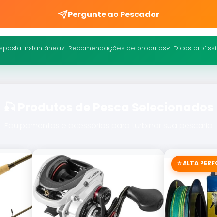
Pergunte ao Pescador
sposta instantânea
✓ Recomendações de produtos
✓ Dicas profiss
🎣 Produtos de Pesca Selecionados
Equipamentos e acessórios para turbinar sua pescaria
⭐ ALTA PER