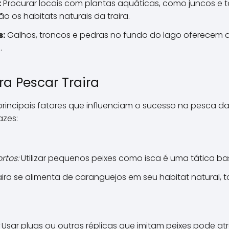
:
Procurar locais com plantas aquáticas, como juncos e 
ão os habitats naturais da traira.
s:
Galhos, troncos e pedras no fundo do lago oferecem a
.
ra Pescar Traira
rincipais fatores que influenciam o sucesso na pesca da t
azes:
rtos:
Utilizar pequenos peixes como isca é uma tática bas
aira se alimenta de caranguejos em seu habitat natural,
Usar plugs ou outras réplicas que imitam peixes pode atrai