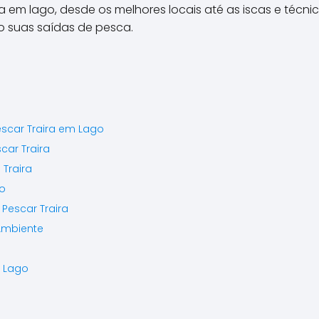
a em lago, desde os melhores locais até as iscas e técni
o suas saídas de pesca.
escar Traira em Lago
car Traira
Traira
o
Pescar Traira
Ambiente
 Lago