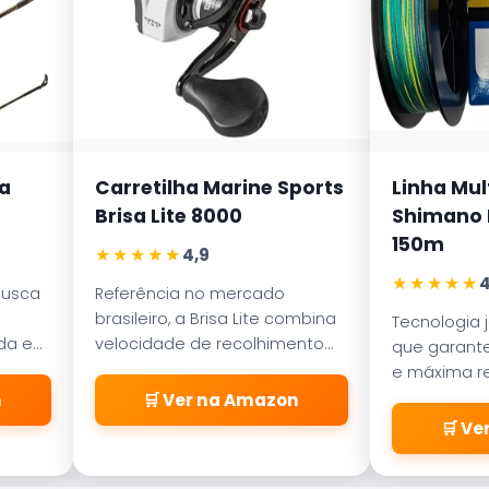
a
Carretilha Marine Sports
Linha Mul
Brisa Lite 8000
Shimano K
150m
★★★★★
4,9
★★★★★
4
busca
Referência no mercado
brasileiro, a Brisa Lite combina
Tecnologia 
ada em
velocidade de recolhimento
que garante
ece
com um sistema de freio
e máxima re
a
magnético que evita as
abrasão. D
n
🛒 Ver na Amazon
famosas
pelos passa
🛒 V
\\\\\\\\\\\\\\\\\\\\\\\\\
\\\\\\\\\\\\\\\\\\\\\\\\\