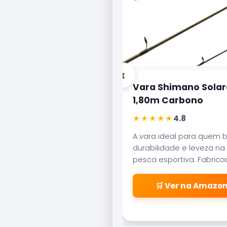
‹
Vara Shimano Solar
1,80m Carbono
★★★★★
4.8
A vara ideal para quem 
durabilidade e leveza na
pesca esportiva. Fabric
carbono aeroglass, ofer
sensibilidade incrível par
🛒 Ver na Amazo
fisgadas precisas.