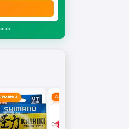
ionais
FORMANCE
🎣 MAIS VENDIDA