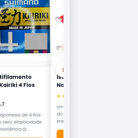
›
tifilamento
Isca Artificial Nelson
airiki 4 Fios
Nakamura Curisco 70
★★★★★
4.5
,7
Uma das iscas mais famosas
do Brasil. Com nado errático, é
japonesa de 4 fios
irresistível para o Tucunaré e o
 zero elasticidade
Robalo. Essencial em qualquer
sistência à
caixa de pesca.
esliza suavemente
🛒 Ver na Amazon