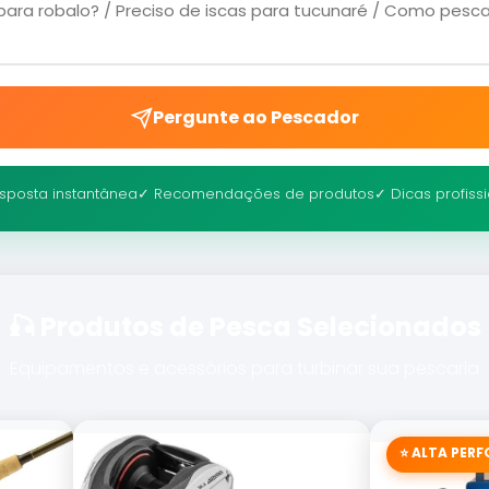
Pergunte ao Pescador
sposta instantânea
✓ Recomendações de produtos
✓ Dicas profiss
🎣 Produtos de Pesca Selecionados
Equipamentos e acessórios para turbinar sua pescaria
⭐ ALTA PER