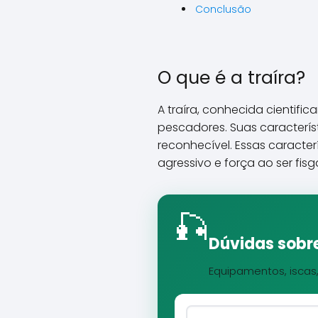
Conclusão
O que é a traíra?
A traíra, conhecida cientif
pescadores. Suas caracterís
reconhecível. Essas caract
agressivo e força ao ser fis
🎣
Dúvidas sobre
Equipamentos, iscas