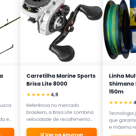
a
Carretilha Marine Sports
Linha Mul
Brisa Lite 8000
Shimano K
150m
★★★★★
4,9
★★★★★
4
busca
Referência no mercado
brasileiro, a Brisa Lite combina
Tecnologia 
ada em
velocidade de recolhimento
que garante
ece
com um sistema de freio
e máxima re
a
magnético que evita as
abrasão. D
n
🛒 Ver na Amazon