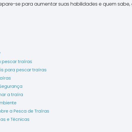
repare-se para aumentar suas habilidades e quem sabe, 
?
 pescar traíras
s para pescar traíras
aíras
 Segurança
ar a traíra
mbiente
obre a Pesca de Traíras
cas e Técnicas