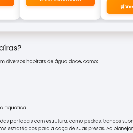
famosas
pelos passa
🛒 V
\\\\\\\\\\\\\\\\\\\\\\\\\
\\\\\\\\\\\\\\\\\\\\\\\\\
\\\\\\\\\\\\\\\\\\\\\\\\\
\\\\\\\\\\\\\\\\\\\\\\\\\
\\\\\\\\\\\\\\\\\\\\\\\\\
\\"cabeleiras\\\\\\\\\\\\\\
aíras?
\\\\\\\\\\\\\\\\\\\\\\\\\
\\\\\\\\\\\\\\\\\\\\\\\\\
em diversos habitats de água doce, como:
\\\\\\\\\\\\\\\\\\\\\\\\\
\\\\\\\\\\\\\\\\\\\\\\\\\
\\\\\\\\\\\\\".
o aquática
ídas por locais com estrutura, como pedras, troncos su
os estratégicos para a caça de suas presas. Ao planejar