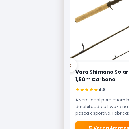
‹
Vara Shimano Solar
1,80m Carbono
★★★★★
4.8
A vara ideal para quem 
durabilidade e leveza na
pesca esportiva. Fabric
carbono aeroglass, ofer
sensibilidade incrível par
🛒 Ver na Amazo