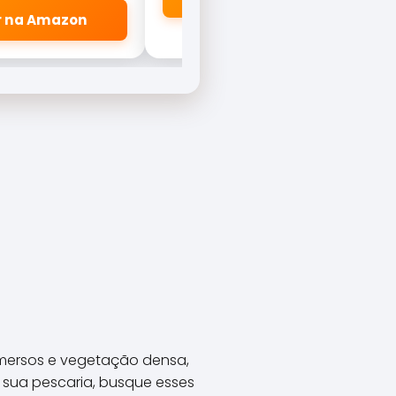
dores.
er na Amazon
bmersos e vegetação densa,
 sua pescaria, busque esses