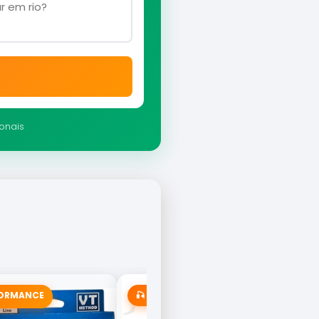
ionais
FORMANCE
🎣 MAIS VENDIDA