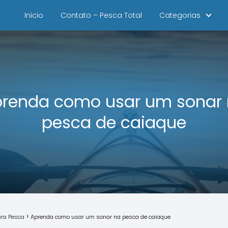
Inicio
Contato – Pesca Total
Categorias
renda como usar um sonar
pesca de caiaque
ra Pesca
Aprenda como usar um sonar na pesca de caiaque