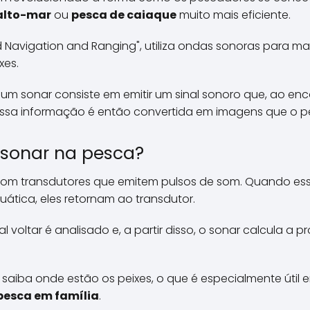
alto-mar
ou
pesca de caiaque
muito mais eficiente.
nd Navigation and Ranging", utiliza ondas sonoras para 
xes.
m sonar consiste em emitir um sinal sonoro que, ao encon
. Essa informação é então convertida em imagens que o p
sonar na pesca?
om transdutores que emitem pulsos de som. Quando ess
ática, eles retornam ao transdutor.
l voltar é analisado e, a partir disso, o sonar calcula a 
 saiba onde estão os peixes, o que é especialmente úti
pesca em família
.