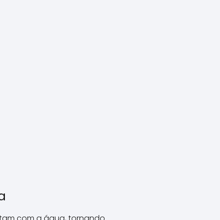
a
ctam com a água, tornando