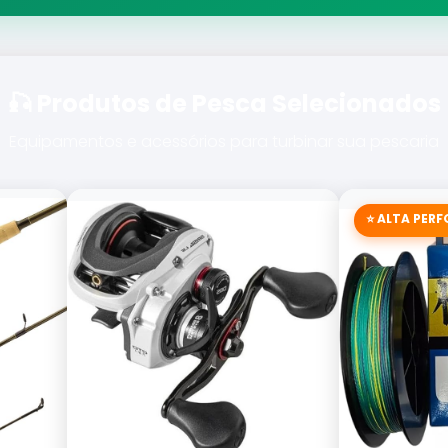
🎣 Produtos de Pesca Selecionados
Equipamentos e acessórios para turbinar sua pescaria
⭐ ALTA PER