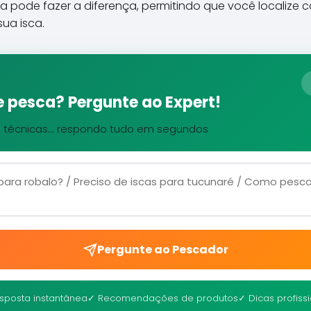
a pode fazer a diferença, permitindo que você localize 
sua isca.
 pesca? Pergunte ao Expert!
, técnicas... respondo tudo em segundos
Pergunte ao Pescador
sposta instantânea
✓ Recomendações de produtos
✓ Dicas profiss