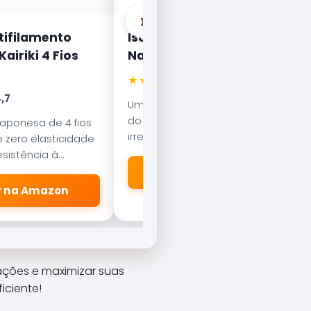
›
tifilamento
Isca Artificial Nelson
airiki 4 Fios
Nakamura Curisco 70
★★★★★
4.5
,7
Uma das iscas mais famosas
do Brasil. Com nado errático, é
japonesa de 4 fios
irresistível para o Tucunaré e o
 zero elasticidade
Robalo. Essencial em qualquer
sistência à
caixa de pesca.
esliza suavemente
🛒 Ver na Amazon
dores.
er na Amazon
rações e maximizar suas
iciente!