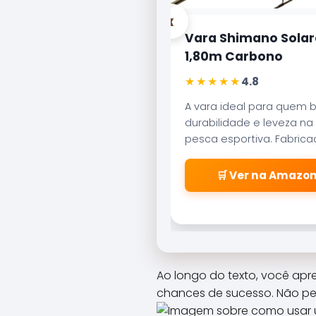
‹
Vara Shimano Solar
1,80m Carbono
★★★★★
4.8
A vara ideal para quem 
durabilidade e leveza na
pesca esportiva. Fabric
carbono aeroglass, ofer
sensibilidade incrível par
🛒 Ver na Amazo
fisgadas precisas.
Ao longo do texto, você apre
chances de sucesso. Não per