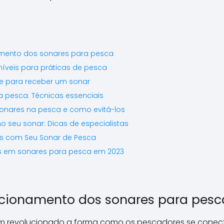
\\\\\\\\\\\\\\\\\\\\\\\\\
\\\\\\\\\\\\\\\\\\\\\\\\\
\\\\\\\\\\\\\\\\\\\\\\\\\
\\\\\\\\\\\\\".
mento dos sonares para pesca
níveis para práticas de pesca
e para receber um sonar
 pesca: Técnicas essenciais
onares na pesca e como evitá-los
 seu sonar: Dicas de especialistas
s com Seu Sonar de Pesca
s em sonares para pesca em 2023
cionamento dos sonares para pesc
tem revolucionado a forma como os pescadores se cone