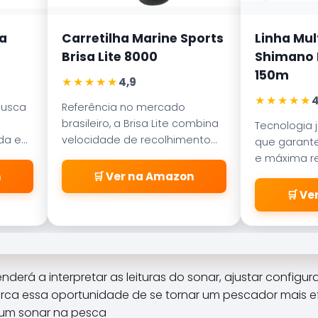
a
Carretilha Marine Sports
Linha Mul
Brisa Lite 8000
Shimano K
150m
★★★★★
4,9
★★★★★
4
busca
Referência no mercado
brasileiro, a Brisa Lite combina
Tecnologia 
ada em
velocidade de recolhimento
que garante
ece
com um sistema de freio
e máxima re
a
magnético que evita as
abrasão. D
n
🛒 Ver na Amazon
famosas
pelos passa
🛒 V
\\\\\\\\\\\\\\\\\\\\\\\\\
\\\\\\\\\\\\\\\\\\\\\\\\\
\\\\\\\\\\\\\\\\\\\\\\\\\
\\\\\\\\\\\\\\\\\\\\\\\\\
\\\\\\\\\\\\\\\\\\\\\\\\\
nderá a interpretar as leituras do sonar, ajustar configu
\\"cabeleiras\\\\\\\\\\\\\\
ca essa oportunidade de se tornar um pescador mais ef
\\\\\\\\\\\\\\\\\\\\\\\\\