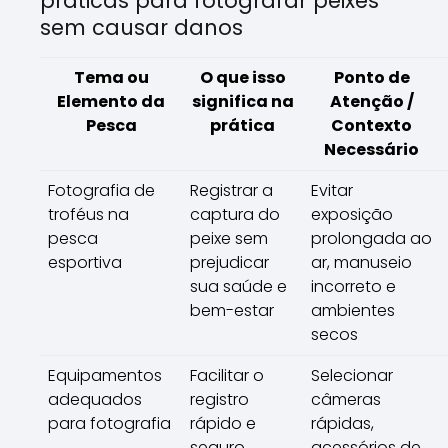
práticas para fotografar peixes
sem causar danos
Tema ou
O que isso
Ponto de
Elemento da
significa na
Atenção /
Pesca
prática
Contexto
Necessário
Fotografia de
Registrar a
Evitar
troféus na
captura do
exposição
pesca
peixe sem
prolongada ao
esportiva
prejudicar
ar, manuseio
sua saúde e
incorreto e
bem-estar
ambientes
secos
Equipamentos
Facilitar o
Selecionar
adequados
registro
câmeras
para fotografia
rápido e
rápidas,
seguro,
acessórios de