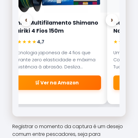
‹
›
Linha Multifilamento Shimano
Isca Arti
Kairiki 4 Fios 150m
Nakamur
★★★★★
★★★★★
4,7
Tecnologia japonesa de 4 fios que
Uma das is
garante zero elasticidade e máxima
Com nado er
resistência à abrasão. Desliza
Tucunaré e
suavemente pelos passadores.
qualquer c
🛒 Ver na Amazon
Registrar o momento da captura é um desejo
comum entre pescadores, seja para