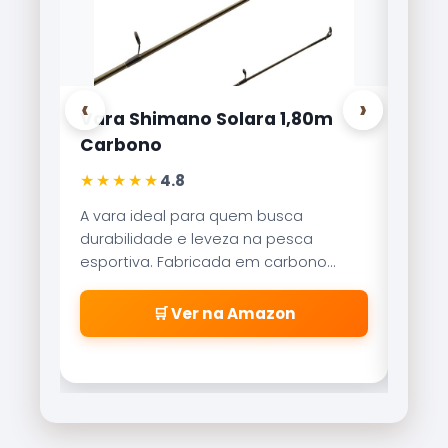
‹
›
Vara Shimano Solara 1,80m
Carretilha
Carbono
Lite 8000
★★★★★
★★★★★
4.8
4
A vara ideal para quem busca
Referência n
durabilidade e leveza na pesca
Brisa Lite c
esportiva. Fabricada em carbono
recolhiment
aeroglass, oferece sensibilidade
freio magné
incrível para fisgadas precisas.
\\\\\\\\\\
🛒 Ver na Amazon
🛒
\\\\\\\\\\
\\\\\\\\\\
\\\\\\\\\\
cabeleiras
\\\\\\\\\\
\\\\\\\\\\