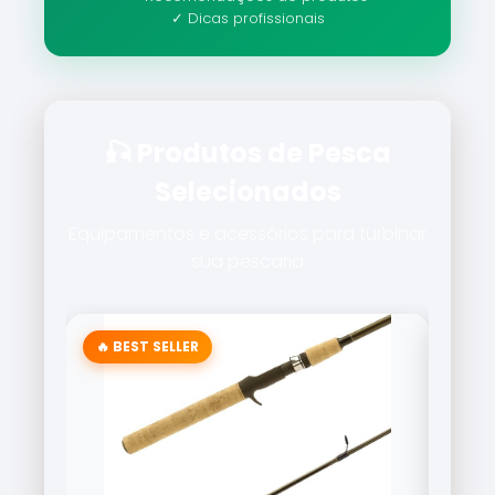
✓ Dicas profissionais
🎣 Produtos de Pesca
Selecionados
Equipamentos e acessórios para turbinar
sua pescaria
🔥 BEST SELLER