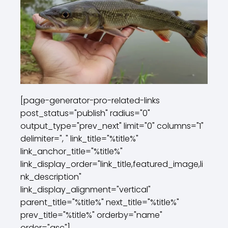
[page-generator-pro-related-links
post_status="publish" radius="0"
output_type="prev_next" limit="0" columns="1"
delimiter=", " link_title="%title%"
link_anchor_title="%title%"
link_display_order="link_title,featured_image,li
nk_description"
link_display_alignment="vertical"
parent_title="%title%" next_title="%title%"
prev_title="%title%" orderby="name"
order="asc"]