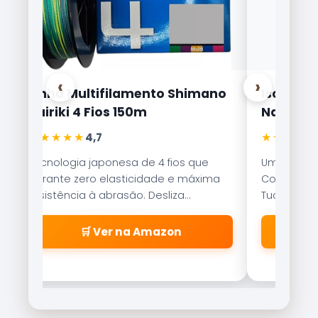
‹
›
Linha Multifilamento Shimano
Isca Arti
Kairiki 4 Fios 150m
Nakamur
★★★★★
★★★★★
4,7
Tecnologia japonesa de 4 fios que
Uma das is
garante zero elasticidade e máxima
Com nado er
resistência à abrasão. Desliza
Tucunaré e
suavemente pelos passadores.
qualquer c
🛒 Ver na Amazon