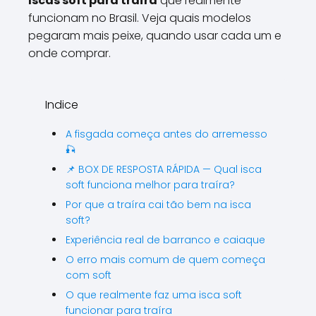
Iscas soft para traíra
que realmente
funcionam no Brasil. Veja quais modelos
pegaram mais peixe, quando usar cada um e
onde comprar.
Indice
A fisgada começa antes do arremesso
🎣
📌 BOX DE RESPOSTA RÁPIDA — Qual isca
soft funciona melhor para traíra?
Por que a traíra cai tão bem na isca
soft?
Experiência real de barranco e caiaque
O erro mais comum de quem começa
com soft
O que realmente faz uma isca soft
funcionar para traíra