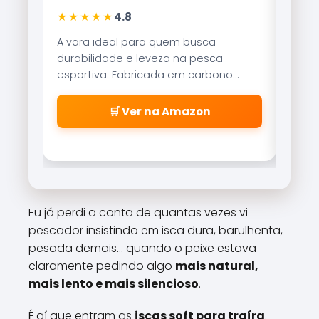
★★★★★
★★★★★
4.8
4,9
 vara ideal para quem busca
Referência no mer
urabilidade e leveza na pesca
Brisa Lite combin
sportiva. Fabricada em carbono
recolhimento co
eroglass, oferece sensibilidade
freio magnético 
ncrível para fisgadas precisas.
\\\\\\\\\\\\\\
🛒 Ver na Amazon
🛒 Ver
\\\\\\\\\\\\\\
\\\\\\\\\\\\\\
\\\\\\\\\\\\\\
cabeleiras\\\\\
\\\\\\\\\\\\\\
\\\\\\\\\\\\\\
Eu já perdi a conta de quantas vezes vi
\\\\\\\\\\\\\\
pescador insistindo em isca dura, barulhenta,
\\\\\\\\".
pesada demais… quando o peixe estava
claramente pedindo algo
mais natural,
mais lento e mais silencioso
.
É aí que entram as
iscas soft para traíra
.