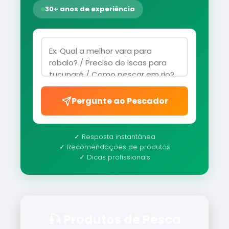
30+ anos de experiência
Pergunte ao Pescador
✓ Resposta instantânea
✓ Recomendações de produtos
✓ Dicas profissionais
🎣 Produtos de Pesca