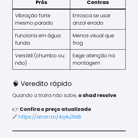
Prós
Contras
Vibração forte
Enrosca se usar
mesmo parado
anzol errado
Funciona em água
Menos visual que
funda
frog
Versátil (chumbo ou
Exige atenção na
não)
montagem
🧠 Veredito rápido
Quando a traíra não sobe,
o shad resolve
.
👉
Confira o preço atualizado
🔗
https://amzn.to/4q4u3WB