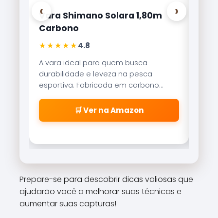
‹
›
Vara Shimano Solara 1,80m
Carr
Carbono
Lite
★★★★★
★★
4.8
A vara ideal para quem busca
Refer
durabilidade e leveza na pesca
Brisa
esportiva. Fabricada em carbono
reco
aeroglass, oferece sensibilidade
freio
incrível para fisgadas precisas.
\\\\
🛒 Ver na Amazon
\\\\
\\\\
\\\\
cabe
\\\\
\\\\
Prepare-se para descobrir dicas valiosas que
\\\\
ajudarão você a melhorar suas técnicas e
\\\\\
aumentar suas capturas!