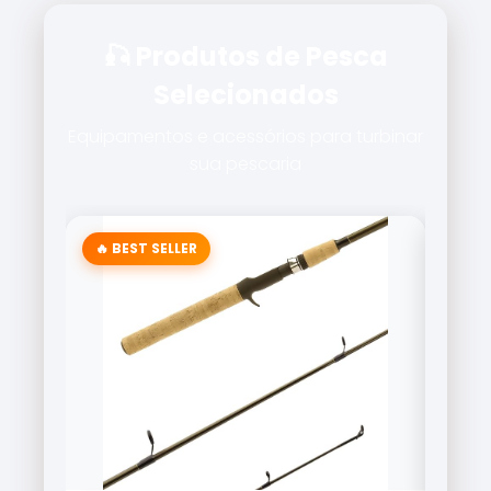
🎣 Produtos de Pesca
Selecionados
Equipamentos e acessórios para turbinar
sua pescaria
🔥 BEST SELLER