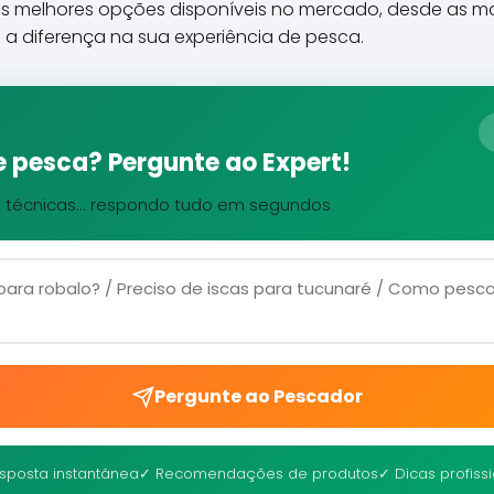
as melhores opções disponíveis no mercado, desde as mai
 a diferença na sua experiência de pesca.
 pesca? Pergunte ao Expert!
, técnicas... respondo tudo em segundos
Pergunte ao Pescador
sposta instantânea
✓ Recomendações de produtos
✓ Dicas profiss