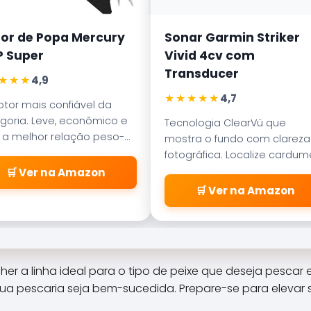
or de Popa Mercury
Sonar Garmin Striker
P Super
Vivid 4cv com
Transducer
★★★
4,9
★★★★★
4,7
tor mais confiável da
goria. Leve, econômico e
Tecnologia ClearVü que
a melhor relação peso-
mostra o fundo com clareza
ncia para barcos de
fotográfica. Localize cardu
ínio de 5 ou 6 metros.
e estruturas de pesca com
🛒 Ver na Amazon
precisão profissional.
🛒 Ver na Amazon
 a linha ideal para o tipo de peixe que deseja pescar e
sua pescaria seja bem-sucedida. Prepare-se para elevar