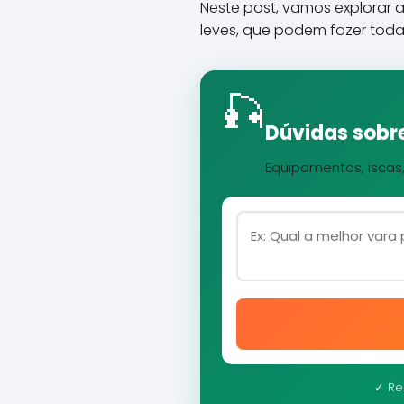
Neste post, vamos explorar 
leves, que podem fazer toda
🎣
Dúvidas sobre
Equipamentos, iscas
✓ Re