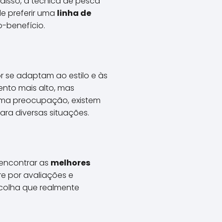
isso, a técnica de pesca
de preferir uma
linha de
-benefício.
 se adaptam ao estilo e às
nto mais alto, mas
 uma preocupação, existem
a diversas situações.
a encontrar as
melhores
e por avaliações e
colha que realmente