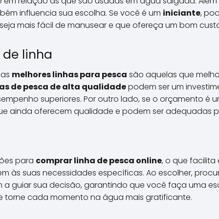
 em relação às que são usadas em água salgada. Além d
bém influencia sua escolha. Se você é um
iniciante
, po
seja mais fácil de manusear e que ofereça um bom custo
 de linha
 as
melhores linhas para pesca
são aquelas que melhor
has de pesca de alta qualidade
podem ser um investime
sempenho superiores. Por outro lado, se o orçamento é
e ainda oferecem qualidade e podem ser adequadas par
ções para
comprar linha de pesca online
, o que facilit
 às suas necessidades específicas. Ao escolher, procur
 guiar sua decisão, garantindo que você faça uma es
 e torne cada momento na água mais gratificante.