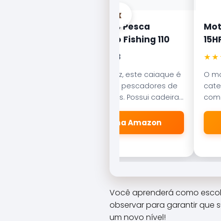
‹
ano IX
Caiaque de Pesca
Mot
 Traseira
Lontras Pro Fishing 110
15H
★★★★★
★★
4,8
no, o
Estável e veloz, este caiaque é
O mo
usto e possui
o favorito dos pescadores de
cate
e II, que
rios e represas. Possui cadeira
com 
os rápidos
articulada e porta-varas
potê
 mão.
integrados para máximo
alum
 Amazon
🛒 Ver na Amazon
conforto.
Você aprenderá como escolher
observar para garantir que 
um novo nível!