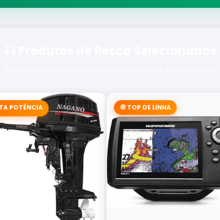
🎣 Produtos de Pesca Selecionados
Equipamentos e acessórios para turbinar sua pescaria
LTA POTÊNCIA
🧭 TOP DE LINHA