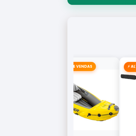
🚣 CAMPEÃO DE VENDAS
⚡ A