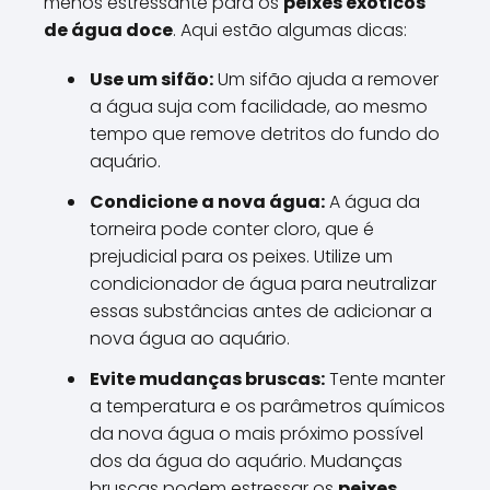
menos estressante para os
peixes exóticos
de água doce
. Aqui estão algumas dicas:
Use um sifão:
Um sifão ajuda a remover
a água suja com facilidade, ao mesmo
tempo que remove detritos do fundo do
aquário.
Condicione a nova água:
A água da
torneira pode conter cloro, que é
prejudicial para os peixes. Utilize um
condicionador de água para neutralizar
essas substâncias antes de adicionar a
nova água ao aquário.
Evite mudanças bruscas:
Tente manter
a temperatura e os parâmetros químicos
da nova água o mais próximo possível
dos da água do aquário. Mudanças
bruscas podem estressar os
peixes