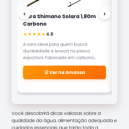
‹
›
himano Solara 1,80m
Carretilha Marine S
no
Lite 8000
★★
★★★★★
4.8
4,9
ideal para quem busca
Referência no mercado br
idade e leveza na pesca
Brisa Lite combina velo
va. Fabricada em carbono
recolhimento com um s
s, oferece sensibilidade
freio magnético que evi
 para fisgadas precisas.
\\\\\\\\\\\\\\\\\\\\
🛒 Ver na Amazon
🛒 Ver na Am
\\\\\\\\\\\\\\\\\\\\
\\\\\\\\\\\\\\\\\\\\
\\\\\\\\\\\\\\\\\\\\
cabeleiras\\\\\\\\\\\
\\\\\\\\\\\\\\\\\\\\
\\\\\\\\\\\\\\\\\\\\
Você descobrirá dicas valiosas sobre a
\\\\\\\\\\\\\\\\\\\\
qualidade da água, alimentação adequada e
\\\\\\\\".
cuidados essenciais que farão toda a