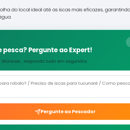
ha do local ideal até as iscas mais eficazes, garantind
água.
 pesca? Pergunte ao Expert!
, técnicas... respondo tudo em segundos
Pergunte ao Pescador