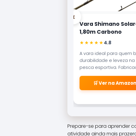
‹
Vara Shimano Solar
1,80m Carbono
★★★★★
4.8
A vara ideal para quem 
durabilidade e leveza na
pesca esportiva. Fabric
carbono aeroglass, ofer
sensibilidade incrível par
🛒 Ver na Amazo
fisgadas precisas.
Prepare-se para aprender c
atividade ainda mais prazer