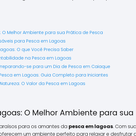
\\\\\\\\\\\\\\\\\\\\\\\\\
\\\\\\\\\\\\\\\\\\\\\\\\\
\\\\\\\\\\\\\\\\\\\\\\\\\
\\\\\\\\\\\\\\\\\\\\\\\\\
\\\\\\\\\\\\\".
 O Melhor Ambiente para sua Prática de Pesca
sáveis para Pesca em Lagoas
agoas: O que Você Precisa Saber
ntabilidade na Pesca em Lagoas
 Preparando-se para um Dia de Pesca em Caiaque
 Pesca em Lagoas: Guia Completo para Iniciantes
atureza: O Valor da Pesca em Lagoas
agoas: O Melhor Ambiente para sua 
paraísos para os amantes da
pesca em lagoas
. Com sua
 oferecem um ambiente perfeito para relaxar e desfrutar