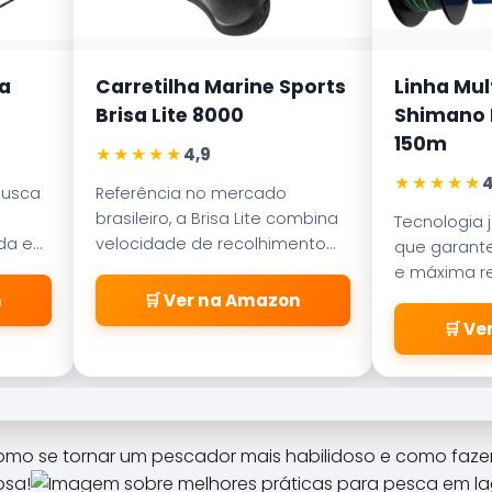
a
Carretilha Marine Sports
Linha Mul
Brisa Lite 8000
Shimano K
150m
★★★★★
4,9
★★★★★
4
busca
Referência no mercado
brasileiro, a Brisa Lite combina
Tecnologia 
ada em
velocidade de recolhimento
que garante
ece
com um sistema de freio
e máxima re
a
magnético que evita as
abrasão. D
n
🛒 Ver na Amazon
famosas
pelos passa
🛒 V
\\\\\\\\\\\\\\\\\\\\\\\\\
\\\\\\\\\\\\\\\\\\\\\\\\\
\\\\\\\\\\\\\\\\\\\\\\\\\
\\\\\\\\\\\\\\\\\\\\\\\\\
\\\\\\\\\\\\\\\\\\\\\\\\\
omo se tornar um pescador mais habilidoso e como faz
\\"cabeleiras\\\\\\\\\\\\\\
osa!