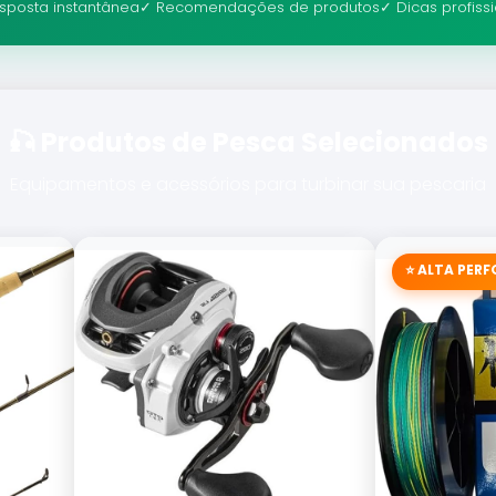
sposta instantânea
✓ Recomendações de produtos
✓ Dicas profiss
🎣 Produtos de Pesca Selecionados
Equipamentos e acessórios para turbinar sua pescaria
⭐ ALTA PER