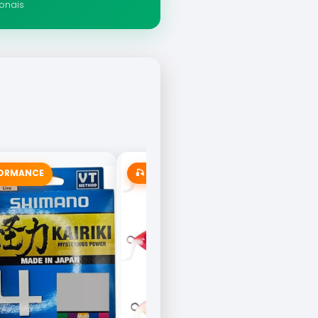
ionais
FORMANCE
🎣 MAIS VENDIDA