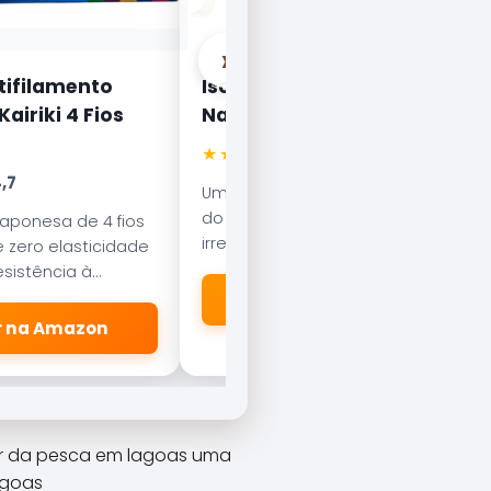
›
tifilamento
Isca Artificial Nelson
airiki 4 Fios
Nakamura Curisco 70
★★★★★
4.5
,7
Uma das iscas mais famosas
do Brasil. Com nado errático, é
japonesa de 4 fios
irresistível para o Tucunaré e o
 zero elasticidade
Robalo. Essencial em qualquer
sistência à
caixa de pesca.
esliza suavemente
🛒 Ver na Amazon
dores.
er na Amazon
er da pesca em lagoas uma