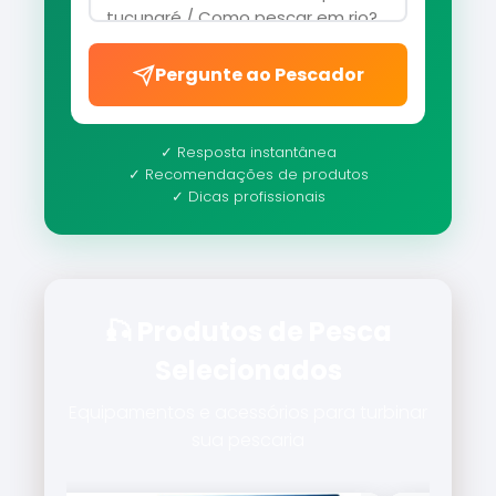
Pergunte ao Pescador
✓ Resposta instantânea
✓ Recomendações de produtos
✓ Dicas profissionais
🎣 Produtos de Pesca
Selecionados
Equipamentos e acessórios para turbinar
sua pescaria