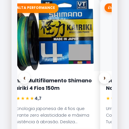
⭐ ALTA PERFORMANCE
🎣 MAIS V
‹
›
Linha Multifilamento Shimano
Isca Arti
Kairiki 4 Fios 150m
Nakamur
★★★★★
★★★★★
4,7
Tecnologia japonesa de 4 fios que
Uma das is
garante zero elasticidade e máxima
Com nado er
resistência à abrasão. Desliza
Tucunaré e
suavemente pelos passadores.
qualquer c