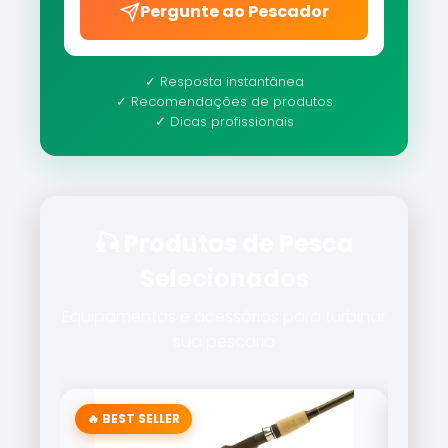
Pergunte ao Pescador
✓ Resposta instantânea
✓ Recomendações de produtos
✓ Dicas profissionais
🎣 Produtos de Pesca
Selecionados
Equipamentos e acessórios para turbinar
sua pescaria
🔥 BEST SELLER