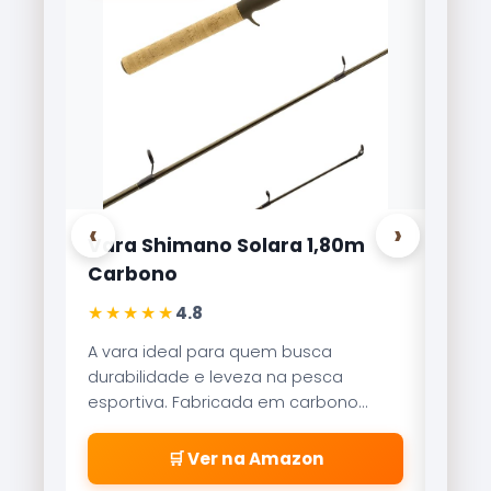
‹
›
Vara Shimano Solara 1,80m
Carr
Carbono
Lite
★★★★★
★★
4.8
A vara ideal para quem busca
Refer
durabilidade e leveza na pesca
Brisa
esportiva. Fabricada em carbono
reco
aeroglass, oferece sensibilidade
freio
incrível para fisgadas precisas.
\\\\
🛒 Ver na Amazon
\\\\