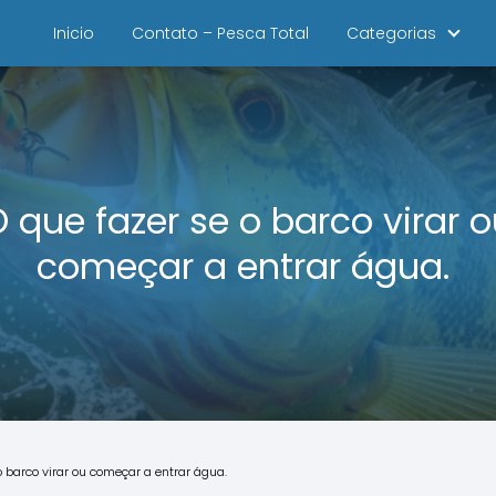
Inicio
Contato – Pesca Total
Categorias
 que fazer se o barco virar 
começar a entrar água.
o barco virar ou começar a entrar água.