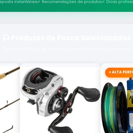
sposta instantânea
✓ Recomendações de produtos
✓ Dicas profiss
🎣 Produtos de Pesca Selecionados
Equipamentos e acessórios para turbinar sua pescaria
⭐ ALTA PER