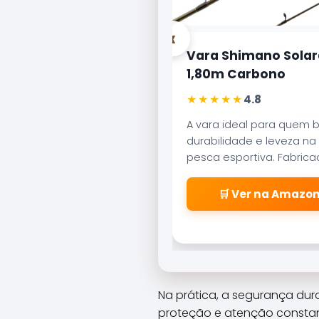
‹
Vara Shimano Solar
1,80m Carbono
★★★★★
4.8
A vara ideal para quem 
durabilidade e leveza na
pesca esportiva. Fabric
carbono aeroglass, ofer
sensibilidade incrível par
🛒 Ver na Amazo
fisgadas precisas.
Na prática, a segurança du
proteção e atenção constan