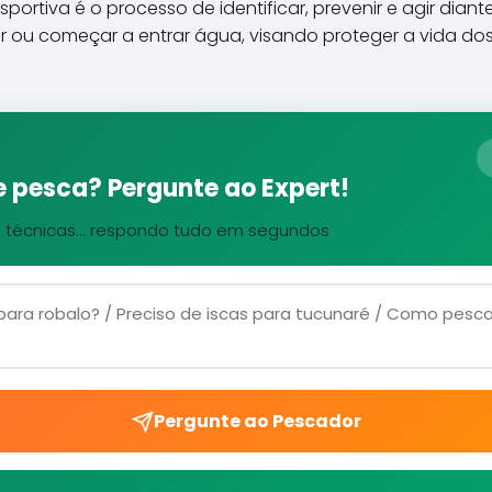
portiva é o processo de identificar, prevenir e agir diant
ar ou começar a entrar água, visando proteger a vida do
 pesca? Pergunte ao Expert!
, técnicas... respondo tudo em segundos
Pergunte ao Pescador