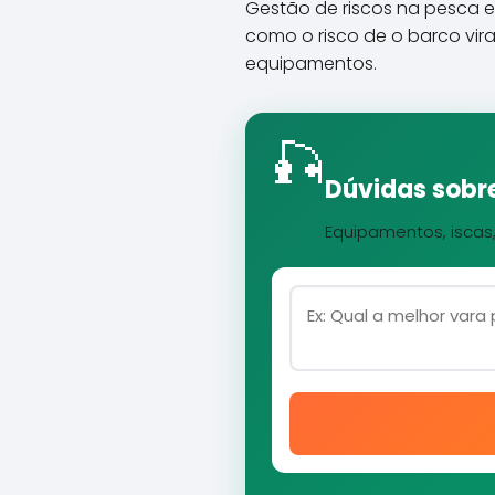
Gestão de riscos na pesca es
como o risco de o barco vir
equipamentos.
🎣
Dúvidas sobre
Equipamentos, iscas