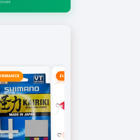
ionais
FORMANCE
🎣 MAIS VENDIDA