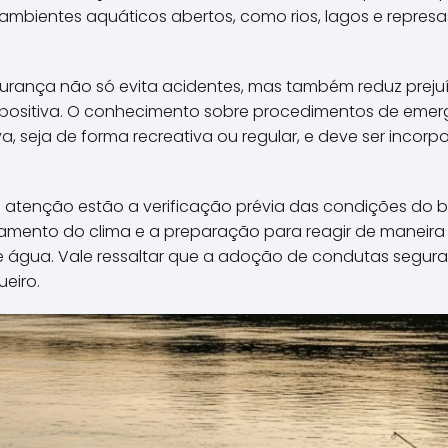
\\\\\\\\\\\\\\\\\\\\\\\\\
 ambientes aquáticos abertos, como rios, lagos e repres
\\\\\\\\\\\\\\\\\\\\\\\\\
\\\\\\\\\\\\\\\\\\\\\\\\\
\\\\\\\\\\\\\\\\\\\\\\\\\
gurança não só evita acidentes, mas também reduz prejuí
\\\\\\\\\\\\\".
 positiva. O conhecimento sobre procedimentos de emer
, seja de forma recreativa ou regular, e deve ser incorp
de atenção estão a verificação prévia das condições do b
oramento do clima e a preparação para reagir de manei
e água. Vale ressaltar que a adoção de condutas segur
eiro.