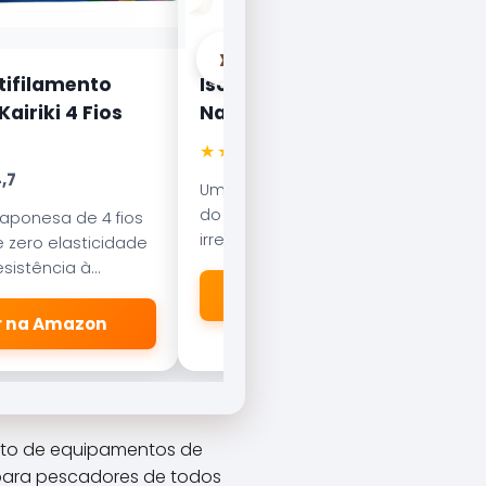
›
tifilamento
Isca Artificial Nelson
airiki 4 Fios
Nakamura Curisco 70
★★★★★
4.5
,7
Uma das iscas mais famosas
do Brasil. Com nado errático, é
japonesa de 4 fios
irresistível para o Tucunaré e o
 zero elasticidade
Robalo. Essencial em qualquer
sistência à
caixa de pesca.
esliza suavemente
🛒 Ver na Amazon
dores.
er na Amazon
eto de equipamentos de
 para pescadores de todos