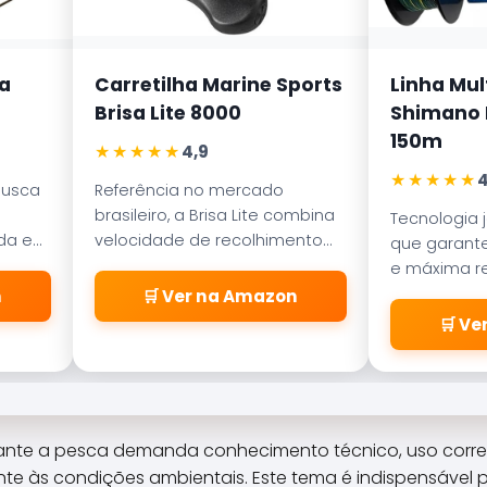
a
Carretilha Marine Sports
Linha Mul
Brisa Lite 8000
Shimano K
150m
★★★★★
4,9
★★★★★
4
busca
Referência no mercado
brasileiro, a Brisa Lite combina
Tecnologia 
ada em
velocidade de recolhimento
que garante
ece
com um sistema de freio
e máxima re
a
magnético que evita as
abrasão. D
n
🛒 Ver na Amazon
famosas
pelos passa
🛒 V
\\\\\\\\\\\\\\\\\\\\\\\\\
\\\\\\\\\\\\\\\\\\\\\\\\\
\\\\\\\\\\\\\\\\\\\\\\\\\
\\\\\\\\\\\\\\\\\\\\\\\\\
\\\\\\\\\\\\\\\\\\\\\\\\\
rante a pesca demanda conhecimento técnico, uso corr
\\"cabeleiras\\\\\\\\\\\\\\
te às condições ambientais. Este tema é indispensável