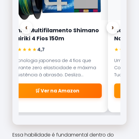
‹
›
Linha Multifilamento Shimano
Isca Arti
Kairiki 4 Fios 150m
Nakamur
★★★★★
★★★★★
4,7
Tecnologia japonesa de 4 fios que
Uma das is
garante zero elasticidade e máxima
Com nado er
resistência à abrasão. Desliza
Tucunaré e
suavemente pelos passadores.
qualquer c
🛒 Ver na Amazon
Essa habilidade é fundamental dentro do