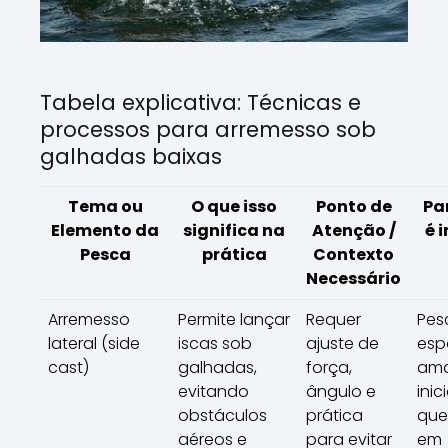
Tabela explicativa: Técnicas e
processos para arremesso sob
galhadas baixas
Tema ou
O que isso
Ponto de
Pa
Elemento da
significa na
Atenção /
é 
Pesca
prática
Contexto
Necessário
Arremesso
Permite lançar
Requer
Pes
lateral (side
iscas sob
ajuste de
espo
cast)
galhadas,
força,
ama
evitando
ângulo e
inic
obstáculos
prática
que
aéreos e
para evitar
em