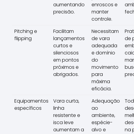
aumentando
enroscos e
amb
precisão.
manter
fec
controle.
Pitching e
Facilitam
Necessitam
Pra
flipping
lançamentos
de vara
de 
curtos e
adequada
emb
silenciosos
e domínio
cai
em pontos
do
ma
próximos e
movimento
bus
abrigados.
para
pre
máxima
eficácia.
Equipamentos
Vara curta,
Adequação
Tod
específicos
linha
ao
des
resistente e
ambiente,
mel
isca leve
espécie-
de
aumentam a
alvo e
na 