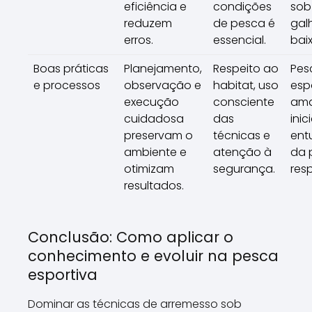
eficiência e
condições
sob
reduzem
de pesca é
gal
erros.
essencial.
baix
Boas práticas
Planejamento,
Respeito ao
Pes
e processos
observação e
habitat, uso
espo
execução
consciente
ama
cuidadosa
das
inic
preservam o
técnicas e
ent
ambiente e
atenção à
da 
otimizam
segurança.
res
resultados.
Conclusão: Como aplicar o
conhecimento e evoluir na pesca
esportiva
Dominar as técnicas de arremesso sob