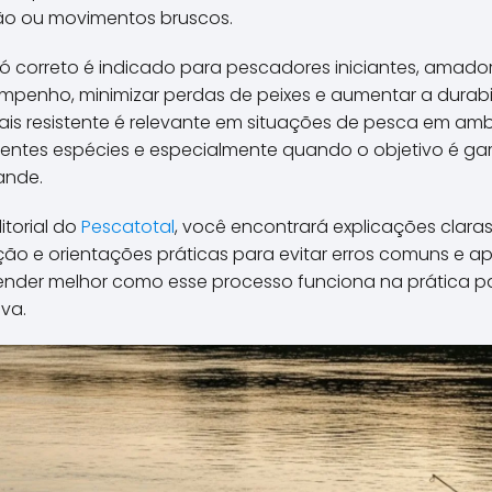
ão ou movimentos bruscos.
ó correto é indicado para pescadores iniciantes, amador
mpenho, minimizar perdas de peixes e aumentar a durab
is resistente é relevante em situações de pesca em am
rentes espécies e especialmente quando o objetivo é gar
ande.
torial do
Pescatotal
, você encontrará explicações clara
o e orientações práticas para evitar erros comuns e ap
ntender melhor como esse processo funciona na prática p
va.