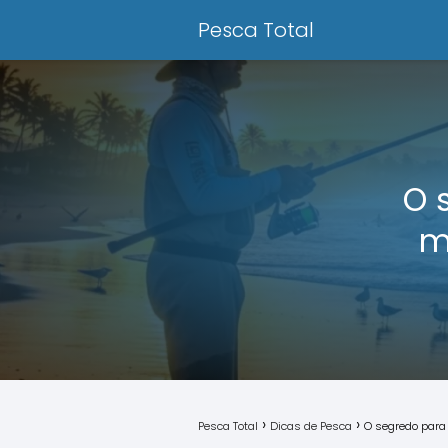
Pesca Total
O 
m
Pesca Total
Dicas de Pesca
O segredo para 