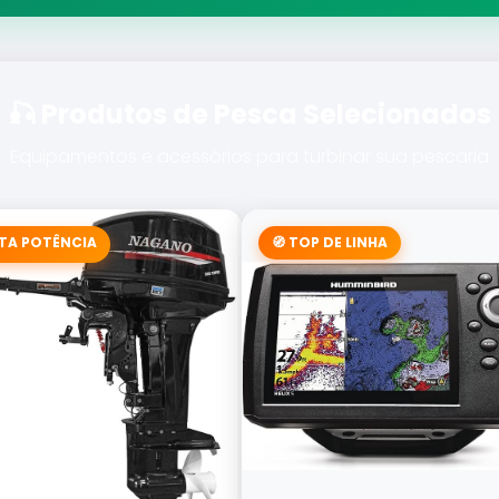
🎣 Produtos de Pesca Selecionados
Equipamentos e acessórios para turbinar sua pescaria
LTA POTÊNCIA
🧭 TOP DE LINHA