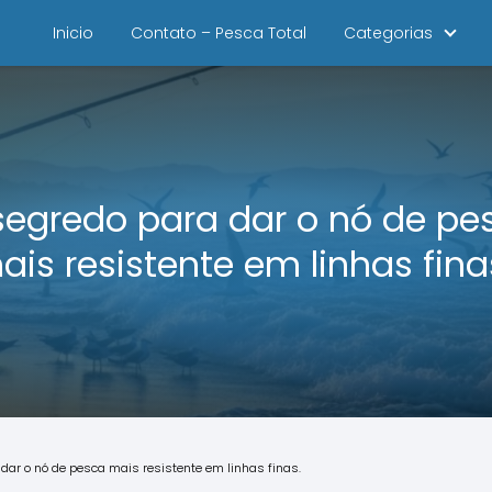
Inicio
Contato – Pesca Total
Categorias
segredo para dar o nó de pe
ais resistente em linhas fina
dar o nó de pesca mais resistente em linhas finas.