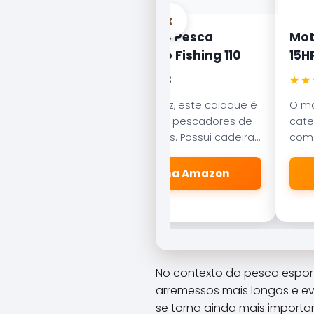
‹
ano IX
Caiaque de Pesca
Mot
 Traseira
Lontras Pro Fishing 110
15H
★★★★★
★★
4,8
no, o
Estável e veloz, este caiaque é
O mo
usto e possui
o favorito dos pescadores de
cate
e II, que
rios e represas. Possui cadeira
com 
os rápidos
articulada e porta-varas
potê
 mão.
integrados para máximo
alum
 Amazon
🛒 Ver na Amazon
conforto.
No contexto da pesca esport
arremessos mais longos e ev
se torna ainda mais importa