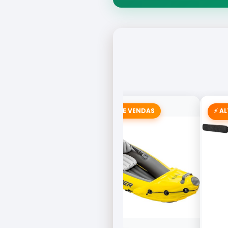
🚣 CAMPEÃO DE VENDAS
⚡ A