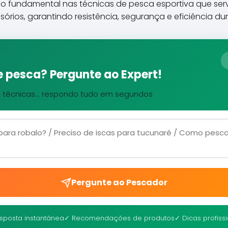
 fundamental nas técnicas de pesca esportiva que serve 
sórios, garantindo resistência, segurança e eficiência dur
 pesca? Pergunte ao Expert!
, técnicas... respondo tudo em segundos
Pergunte ao Pescador
sposta instantânea
✓ Recomendações de produtos
✓ Dicas profiss