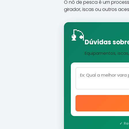
O nó de pesca é um processo
girador, iscas ou outros aces
🎣
Dúvidas sobre
Equipamentos, iscas
✓ Re