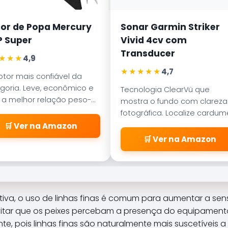
or de Popa Mercury
Sonar Garmin Striker
P Super
Vivid 4cv com
Transducer
★★★
4,9
★★★★★
4,7
tor mais confiável da
goria. Leve, econômico e
Tecnologia ClearVü que
a melhor relação peso-
mostra o fundo com clareza
ncia para barcos de
fotográfica. Localize cardu
ínio de 5 ou 6 metros.
e estruturas de pesca com
🛒 Ver na Amazon
precisão profissional.
🛒 Ver na Amazon
iva, o uso de linhas finas é comum para aumentar a sens
itar que os peixes percebam a presença do equipamento.
nte, pois linhas finas são naturalmente mais suscetívei