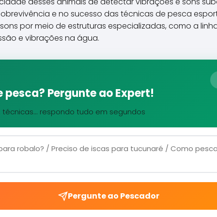
cidade desses animais de detectar vibrações e sons s
brevivência e no sucesso das técnicas de pesca esporti
ns por meio de estruturas especializadas, como a linha l
essão e vibrações na água.
 pesca? Pergunte ao Expert!
, técnicas... respondo tudo em segundos
Pergunte ao Pescador