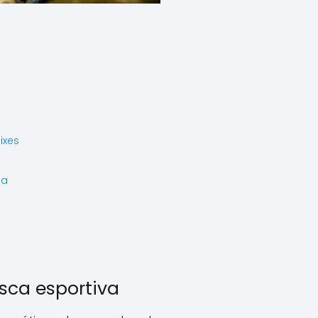
ixes
ca
sca esportiva