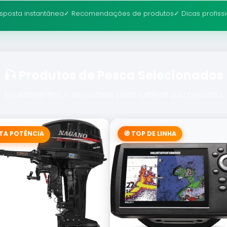
sposta instantânea
✓ Recomendações de produtos
✓ Dicas profiss
🎣 Produtos de Pesca Selecionados
Equipamentos e acessórios para turbinar sua pescaria
LTA POTÊNCIA
🧭 TOP DE LINHA