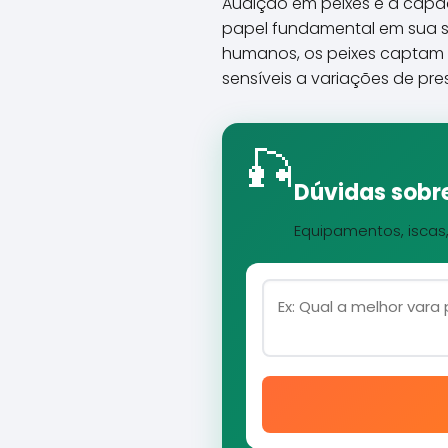
Audição em peixes é a capa
papel fundamental em sua so
humanos, os peixes captam so
sensíveis a variações de pr
🎣
Dúvidas sobre
Equipamentos, iscas