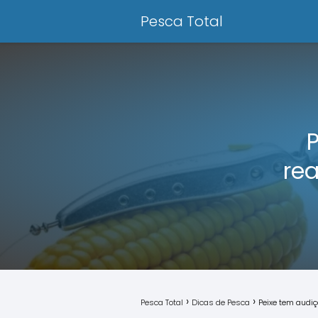
Pesca Total
re
Pesca Total
Dicas de Pesca
Peixe tem audi