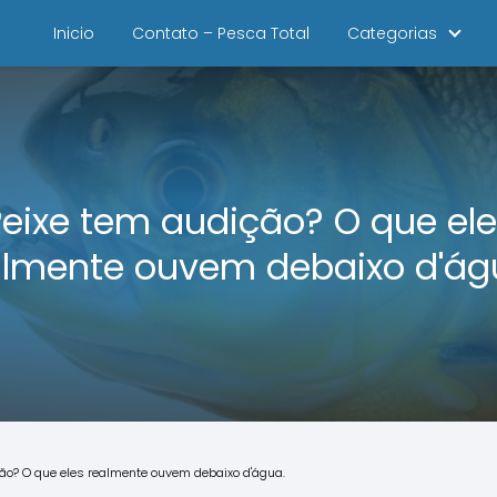
Inicio
Contato – Pesca Total
Categorias
Peixe tem audição? O que ele
almente ouvem debaixo d'ág
ção? O que eles realmente ouvem debaixo d'água.