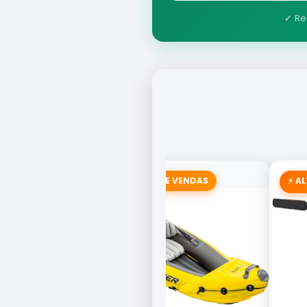
✓ Re
🚣 CAMPEÃO DE VENDAS
⚡ A