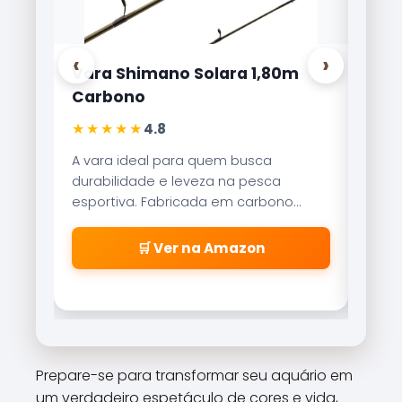
‹
›
no Solara 1,80m
Carretilha Marine Sports
Lite 8000
★★★★★
4,9
para quem busca
Referência no mercado brasilei
e leveza na pesca
Brisa Lite combina velocidade
bricada em carbono
recolhimento com um sistem
rece sensibilidade
freio magnético que evita as
isgadas precisas.
\\\\\\\\\\\\\\\\\\\\\\\\\
Ver na Amazon
🛒 Ver na Amazon
\\\\\\\\\\\\\\\\\\\\\\\\\
\\\\\\\\\\\\\\\\\\\\\\\\\
\\\\\\\\\\\\\\\\\\\\\\\\\
cabeleiras\\\\\\\\\\\\\\\\
\\\\\\\\\\\\\\\\\\\\\\\\\
\\\\\\\\\\\\\\\\\\\\\\\\\
Prepare-se para transformar seu aquário em
\\\\\\\\\\\\\\\\\\\\\\\\\
um verdadeiro espetáculo de cores e vida,