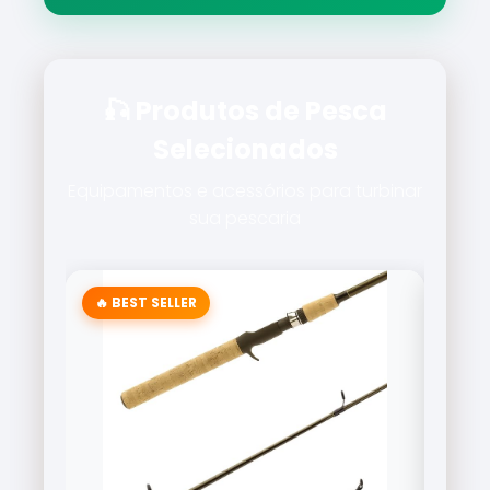
🎣 Produtos de Pesca
Selecionados
Equipamentos e acessórios para turbinar
sua pescaria