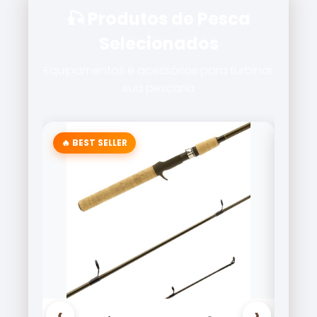
🎣 Produtos de Pesca
Selecionados
Equipamentos e acessórios para turbinar
sua pescaria
🔥 BEST SELLER
‹
›