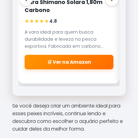
Vara Shimano Solara 1,80m
Carr
Carbono
Lite
★★★★★
★★
4.8
A vara ideal para quem busca
Refer
durabilidade e leveza na pesca
Brisa
esportiva. Fabricada em carbono
reco
aeroglass, oferece sensibilidade
freio
incrível para fisgadas precisas.
\\\\
🛒 Ver na Amazon
\\\\
\\\\
\\\\
cabe
\\\\
\\\\
Se você deseja criar um ambiente ideal para
\\\\
esses peixes incríveis, continue lendo e
\\\\\
descubra como escolher o aquário perfeito e
cuidar deles da melhor forma.