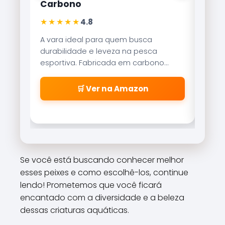
Lite 8000
★★★★★
4,9
quem busca
Referência no mercado brasileiro, a
eza na pesca
Brisa Lite combina velocidade de
da em carbono
recolhimento com um sistema de
sensibilidade
freio magnético que evita as famo
as precisas.
\\\\\\\\\\\\\\\\\\\\\\\\\\\\\
a Amazon
🛒 Ver na Amazon
\\\\\\\\\\\\\\\\\\\\\\\\\\\\\
\\\\\\\\\\\\\\\\\\\\\\\\\\\\\
\\\\\\\\\\\\\\\\\\\\\\\\\\\\\\
cabeleiras\\\\\\\\\\\\\\\\\\\\
\\\\\\\\\\\\\\\\\\\\\\\\\\\\\
\\\\\\\\\\\\\\\\\\\\\\\\\\\\\
Se você está buscando conhecer melhor
\\\\\\\\\\\\\\\\\\\\\\\\\\\\\
esses peixes e como escolhê-los, continue
\\\\\\\\".
lendo! Prometemos que você ficará
encantado com a diversidade e a beleza
dessas criaturas aquáticas.