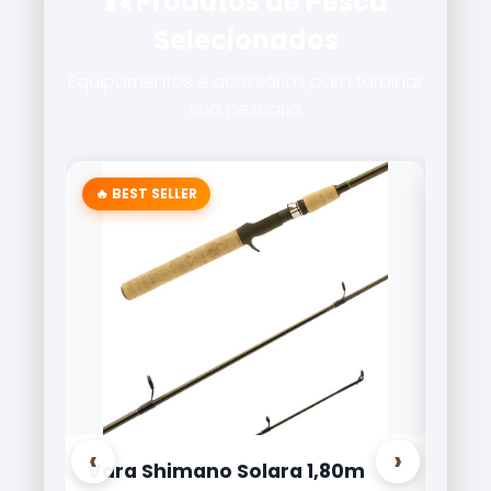
🎣 Produtos de Pesca
Selecionados
Equipamentos e acessórios para turbinar
sua pescaria
‹
›
olara 1,80m
Carretilha Marine Sports Bri