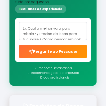
tudo em segundos
30+ anos de experiência
Pergunte ao Pescador
✓ Resposta instantânea
✓ Recomendações de produtos
✓ Dicas profissionais