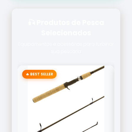
🎣 Produtos de Pesca
Selecionados
Equipamentos e acessórios para turbinar
sua pescaria