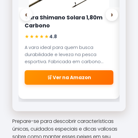
‹
›
ra 1,80m
Carretilha Marine Sports Brisa
Lite 8000
★★★★★
4,9
 busca
Referência no mercado brasileiro, a
a pesca
Brisa Lite combina velocidade de
m carbono
recolhimento com um sistema de
ibilidade
freio magnético que evita as famosas
ecisas.
\\\\\\\\\\\\\\\\\\\\\\\\\\\\\\\\
mazon
🛒 Ver na Amazon
\\\\\\\\\\\\\\\\\\\\\\\\\\\\\\\\
\\\\\\\\\\\\\\\\\\\\\\\\\\\\\\\\
\\\\\\\\\\\\\\\\\\\\\\\\\\\\\\\"
cabeleiras\\\\\\\\\\\\\\\\\\\\\\\
\\\\\\\\\\\\\\\\\\\\\\\\\\\\\\\\
\\\\\\\\\\\\\\\\\\\\\\\\\\\\\\\\
Prepare-se para descobrir características
\\\\\\\\\\\\\\\\\\\\\\\\\\\\\\\\
únicas, cuidados especiais e dicas valiosas
\\\\\\\\".
sobre como manter esses peixes em seu