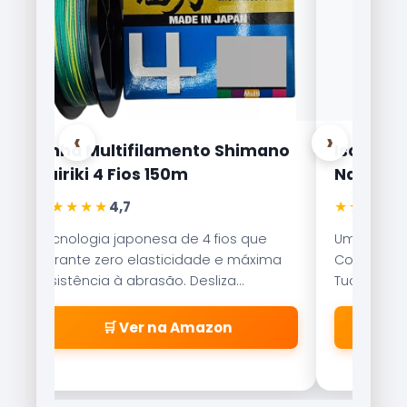
‹
›
Linha Multifilamento Shimano
Isca Arti
Kairiki 4 Fios 150m
Nakamur
★★★★★
★★★★★
4,7
Tecnologia japonesa de 4 fios que
Uma das is
garante zero elasticidade e máxima
Com nado er
resistência à abrasão. Desliza
Tucunaré e
suavemente pelos passadores.
qualquer c
🛒 Ver na Amazon