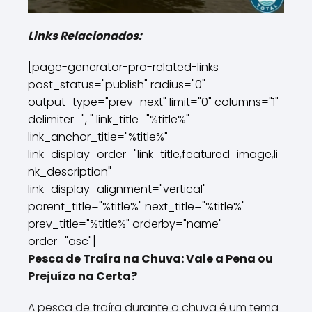
Links Relacionados:
[page-generator-pro-related-links
post_status="publish" radius="0"
output_type="prev_next" limit="0" columns="1"
delimiter=", " link_title="%title%"
link_anchor_title="%title%"
link_display_order="link_title,featured_image,li
nk_description"
link_display_alignment="vertical"
parent_title="%title%" next_title="%title%"
prev_title="%title%" orderby="name"
order="asc"]
Pesca de Traíra na Chuva: Vale a Pena ou
Prejuízo na Certa?
A pesca de traíra durante a chuva é um tema