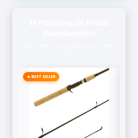
🎣 Produtos de Pesca
Selecionados
Equipamentos e acessórios para turbinar
sua pescaria
🔥 BEST SELLER