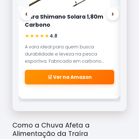
‹
›
Vara Shimano Solara 1,80m
Carr
Carbono
Lite
★★★★★
★★
4.8
A vara ideal para quem busca
Refer
durabilidade e leveza na pesca
Brisa
esportiva. Fabricada em carbono
reco
aeroglass, oferece sensibilidade
freio
incrível para fisgadas precisas.
\\\\
🛒 Ver na Amazon
\\\\
\\\\
\\\\
cabe
\\\\
\\\\
Como a Chuva Afeta a
\\\\
Alimentação da Traíra
\\\\\