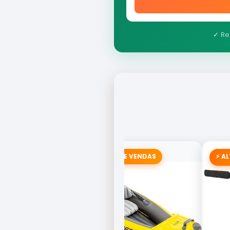
✓ Re
🚣 CAMPEÃO DE VENDAS
⚡ A