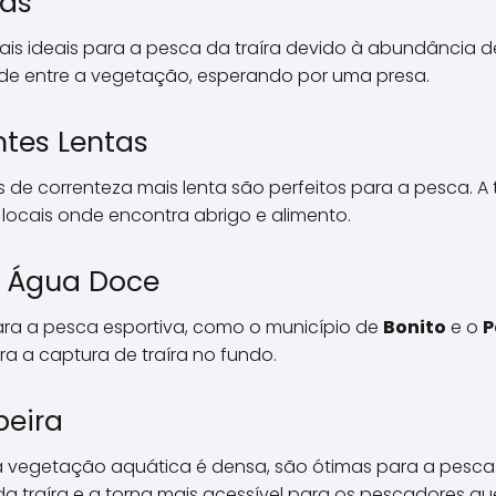
sas
ais ideais para a pesca da traíra devido à abundância d
nde entre a vegetação, esperando por uma presa.
ntes Lentas
de correnteza mais lenta são perfeitos para a pesca. A tr
 em locais onde encontra abrigo e alimento.
m Água Doce
para a pesca esportiva, como o município de
Bonito
e o
P
a a captura de traíra no fundo.
beira
 a vegetação aquática é densa, são ótimas para a pesca
a traíra e a torna mais acessível para os pescadores que