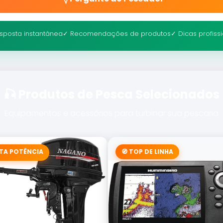
sposta instantânea
✓ Recomendações de produtos
✓ Dicas profiss
🎣 Produtos de Pesca Selecionados
Equipamentos e acessórios para turbinar sua pescaria
LTA POTÊNCIA
🧭 TOP DE LINHA