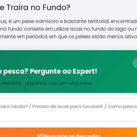
e Traíra no Fundo?
icus, é um peixe carnívoro e bastante territorial, encont
 no fundo consiste em utilizar iscas no fundo do lago ou
almente em períodos em que os peixes estão menos ativos
 pesca? Pergunte ao Expert!
, técnicas... respondo tudo em segundos
Pergunte ao Pescador