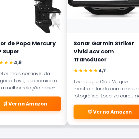
or de Popa Mercury
Sonar Garmin Striker
P Super
Vivid 4cv com
Transducer
★★★
4,9
★★★★★
4,7
tor mais confiável da
goria. Leve, econômico e
Tecnologia ClearVü que
a melhor relação peso-
mostra o fundo com clareza
ncia para barcos de
fotográfica. Localize cardu
ínio de 5 ou 6 metros.
e estruturas de pesca com
🛒 Ver na Amazon
precisão profissional.
🛒 Ver na Amazon