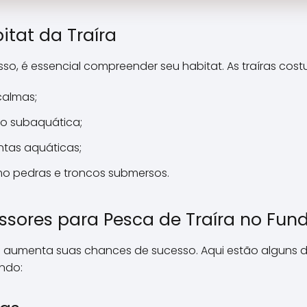
tat da Traíra
sso, é essencial compreender seu habitat. As traíras cos
calmas;
o subaquática;
ntas aquáticas;
omo pedras e troncos submersos.
ssores para Pesca de Traíra no Fun
s aumenta suas chances de sucesso. Aqui estão alguns 
undo: