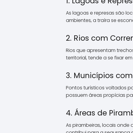
1. Lagoas e Repre
As lagoas e represas são loc
ambientes, a traíra se esco
2. Rios com Corre
Rios que apresentam trechos 
territorial, tende a se fixar
3. Municípios co
Pontos turísticos voltados 
possuem áreas propícias par
4. Áreas de Piram
As pirambeiras, locais onde
contribui para a segurança d