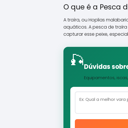
O que é a Pesca d
A traíra, ou Hoplias malabar
aquáticos. A pesca de traíra
capturar esse peixe, especi
🎣
Dúvidas sobre
Equipamentos, iscas