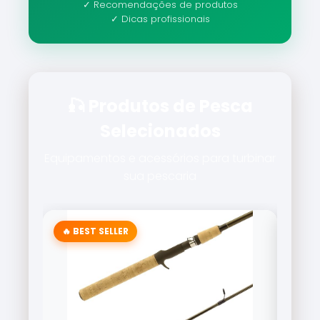
✓ Recomendações de produtos
✓ Dicas profissionais
🎣 Produtos de Pesca
Selecionados
Equipamentos e acessórios para turbinar
sua pescaria