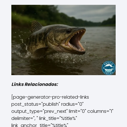
Links Relacionados:
[page-generator-pro-related-links
post_status="publish" radius="0"
output_type="prev_next" limit="0" columns="1"
delimiter=", " link_title="%title%"
link_anchor_title="%title%"