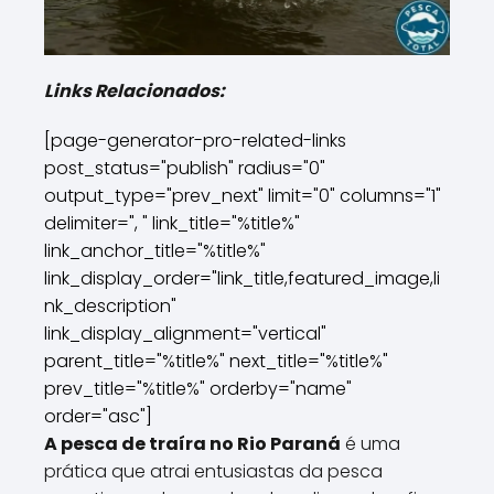
Links Relacionados:
[page-generator-pro-related-links
post_status="publish" radius="0"
output_type="prev_next" limit="0" columns="1"
delimiter=", " link_title="%title%"
link_anchor_title="%title%"
link_display_order="link_title,featured_image,li
nk_description"
link_display_alignment="vertical"
parent_title="%title%" next_title="%title%"
prev_title="%title%" orderby="name"
order="asc"]
A pesca de traíra no Rio Paraná
é uma
prática que atrai entusiastas da pesca