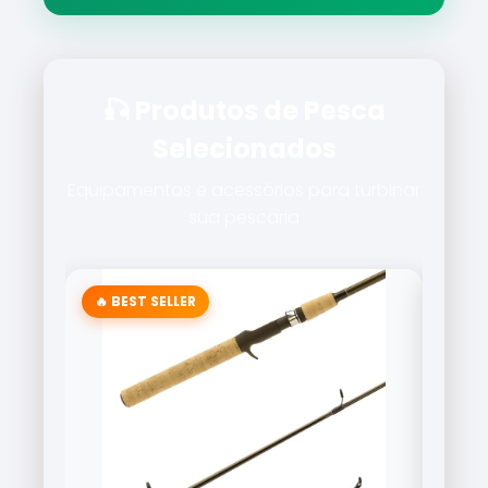
🎣 Produtos de Pesca
Selecionados
Equipamentos e acessórios para turbinar
sua pescaria
🔥 BEST SELLER