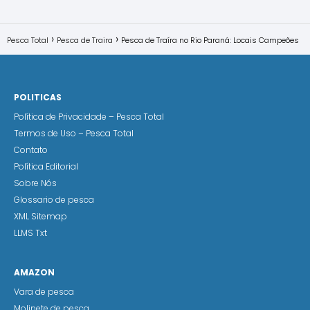
Pesca Total
Pesca de Traira
Pesca de Traíra no Rio Paraná: Locais Campeões
POLITICAS
Política de Privacidade – Pesca Total
Termos de Uso – Pesca Total
Contato
Política Editorial
Sobre Nós
Glossario de pesca
XML Sitemap
LLMS Txt
AMAZON
Vara de pesca
Molinete de pesca