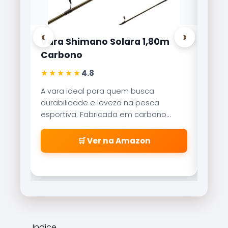
‹
›
Vara Shimano Solara 1,80m
Carr
Carbono
Lite
★★★★★
★★
4.8
A vara ideal para quem busca
Refer
durabilidade e leveza na pesca
Brisa
esportiva. Fabricada em carbono
reco
aeroglass, oferece sensibilidade
freio
incrível para fisgadas precisas.
\\\\
🛒 Ver na Amazon
\\\\
\\\\
\\\\
cabe
\\\\
\\\\
\\\\
Indice