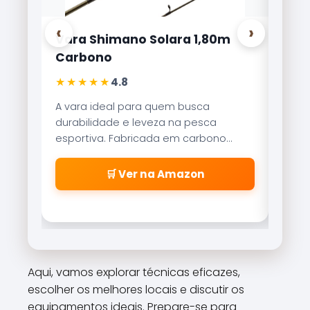
‹
›
olara 1,80m
Carretilha Marine Sports Bri
Lite 8000
★★★★★
4,9
quem busca
Referência no mercado brasileiro, a
eza na pesca
Brisa Lite combina velocidade de
da em carbono
recolhimento com um sistema de
sensibilidade
freio magnético que evita as famo
as precisas.
\\\\\\\\\\\\\\\\\\\\\\\\\\\\\
a Amazon
🛒 Ver na Amazon
\\\\\\\\\\\\\\\\\\\\\\\\\\\\\
\\\\\\\\\\\\\\\\\\\\\\\\\\\\\
\\\\\\\\\\\\\\\\\\\\\\\\\\\\\\
cabeleiras\\\\\\\\\\\\\\\\\\\\
\\\\\\\\\\\\\\\\\\\\\\\\\\\\\
\\\\\\\\\\\\\\\\\\\\\\\\\\\\\
Aqui, vamos explorar técnicas eficazes,
\\\\\\\\\\\\\\\\\\\\\\\\\\\\\
escolher os melhores locais e discutir os
\\\\\\\\".
equipamentos ideais. Prepare-se para