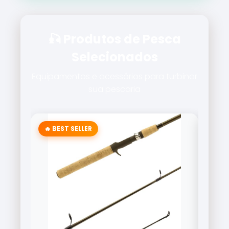
🎣 Produtos de Pesca
Selecionados
Equipamentos e acessórios para turbinar
sua pescaria