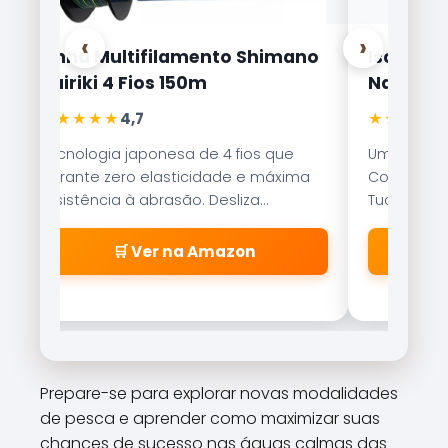
‹
›
Linha Multifilamento Shimano
Isca Arti
Kairiki 4 Fios 150m
Nakamur
★★★★★
★★★★★
4,7
Tecnologia japonesa de 4 fios que
Uma das is
garante zero elasticidade e máxima
Com nado er
resistência à abrasão. Desliza
Tucunaré e
suavemente pelos passadores.
qualquer c
🛒 Ver na Amazon
Prepare-se para explorar novas modalidades
de pesca e aprender como maximizar suas
chances de sucesso nas águas calmas das