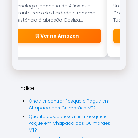
Tecnologia japonesa de 4 fios que
Uma das is
garante zero elasticidade e máxima
Com nado er
resistência à abrasão. Desliza
Tucunaré e
suavemente pelos passadores.
qualquer c
🛒 Ver na Amazon
Indice
Onde encontrar Pesque e Pague em
Chapada dos Guimarães MT?
Quanto custa pescar em Pesque e
Pague em Chapada dos Guimarães
MT?