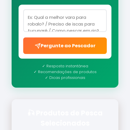
Pergunte ao Pescador
✓ Resposta instantânea
✓ Recomendações de produtos
✓ Dicas profissionais
🎣 Produtos de Pesca
Selecionados