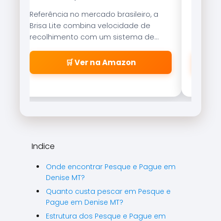
Referência no mercado brasileiro, a
Tecnolo
Brisa Lite combina velocidade de
garante
recolhimento com um sistema de
resistên
freio magnético que evita as famosas
suaveme
\\\\\\\\\\\\\\\\\\\\\\\\\\\\\\\\
🛒 Ver na Amazon
\\\\\\\\\\\\\\\\\\\\\\\\\\\\\\\\
\\\\\\\\\\\\\\\\\\\\\\\\\\\\\\\\
\\\\\\\\\\\\\\\\\\\\\\\\\\\\\\\"
cabeleiras\\\\\\\\\\\\\\\\\\\\\\\
\\\\\\\\\\\\\\\\\\\\\\\\\\\\\\\\
\\\\\\\\\\\\\\\\\\\\\\\\\\\\\\\\
\\\\\\\\\\\\\\\\\\\\\\\\\\\\\\\\
Indice
\\\\\\\\".
Onde encontrar Pesque e Pague em
Denise MT?
Quanto custa pescar em Pesque e
Pague em Denise MT?
Estrutura dos Pesque e Pague em