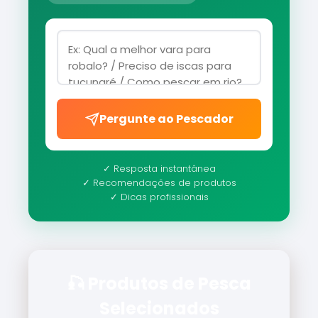
Pergunte ao Pescador
✓ Resposta instantânea
✓ Recomendações de produtos
✓ Dicas profissionais
🎣 Produtos de Pesca
Selecionados