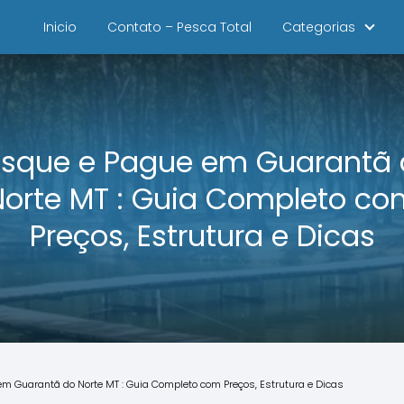
Inicio
Contato – Pesca Total
Categorias
sque e Pague em Guarantã
Norte MT : Guia Completo co
Preços, Estrutura e Dicas
m Guarantã do Norte MT : Guia Completo com Preços, Estrutura e Dicas