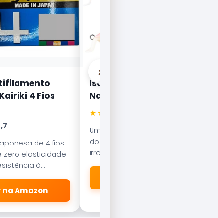
›
tifilamento
Isca Artificial Nelson
airiki 4 Fios
Nakamura Curisco 70
★★★★★
4.5
,7
Uma das iscas mais famosas
do Brasil. Com nado errático, é
japonesa de 4 fios
irresistível para o Tucunaré e o
 zero elasticidade
Robalo. Essencial em qualquer
sistência à
caixa de pesca.
esliza suavemente
🛒 Ver na Amazon
dores.
er na Amazon