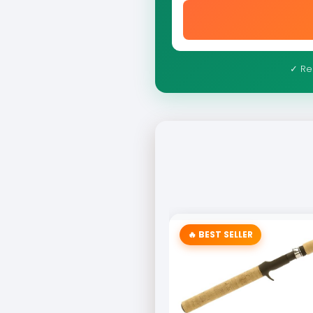
✓ Re
🔥 BEST SELLER