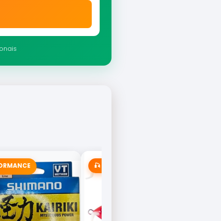
ionais
FORMANCE
🎣 MAIS VENDIDA