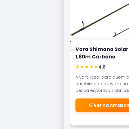
‹
Vara Shimano Solar
1,80m Carbono
★★★★★
4.8
A vara ideal para quem 
durabilidade e leveza na
pesca esportiva. Fabric
carbono aeroglass, ofer
sensibilidade incrível par
🛒 Ver na Amazo
fisgadas precisas.