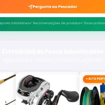
Pergunte ao Pescador
sposta instantânea
✓ Recomendações de produtos
✓ Dicas profiss
🎣 Produtos de Pesca Selecionados
Equipamentos e acessórios para turbinar sua pescaria
⭐ ALTA PER