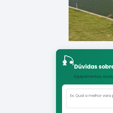
🎣
Dúvidas sobre
Equipamentos, iscas