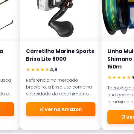
a
Carretilha Marine Sports
Linha Mul
Brisa Lite 8000
Shimano K
150m
★★★★★
4,9
★★★★★
4
busca
Referência no mercado
brasileiro, a Brisa Lite combina
Tecnologia 
ada em
velocidade de recolhimento
que garante
ece
com um sistema de freio
e máxima re
a
magnético que evita as
abrasão. D
n
🛒 Ver na Amazon
famosas
pelos passa
🛒 V
\\\\\\\\\\\\\\\\\\\\\\\\\
\\\\\\\\\\\\\\\\\\\\\\\\\