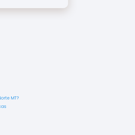
Norte MT?
cas