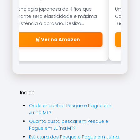
Tecnologia japonesa de 4 fios que
Uma das is
garante zero elasticidade e máxima
Com nado er
resistência à abrasão. Desliza
Tucunaré e
suavemente pelos passadores.
qualquer c
🛒 Ver na Amazon
Indice
Onde encontrar Pesque e Pague em
Juína MT?
Quanto custa pescar em Pesque e
Pague em Juína MT?
Estrutura dos Pesque e Pague em Juína