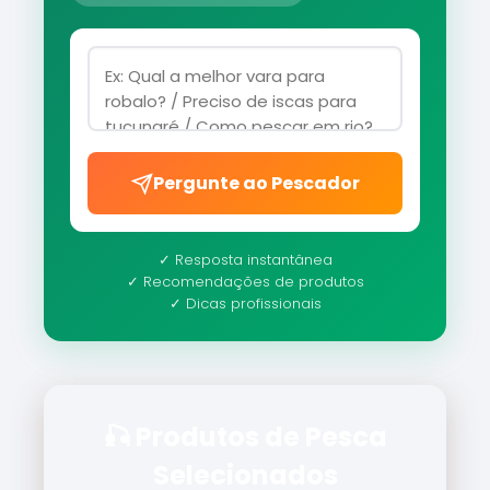
Pergunte ao Pescador
✓ Resposta instantânea
✓ Recomendações de produtos
✓ Dicas profissionais
🎣 Produtos de Pesca
Selecionados