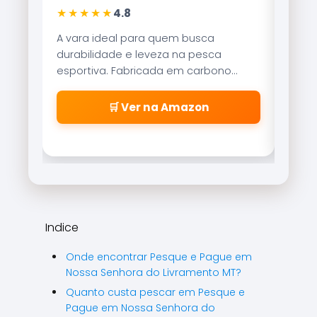
★★★★★
★★★
4,9
Referência no mercado brasileiro, a
Tecnolo
Brisa Lite combina velocidade de
garante
recolhimento com um sistema de
resistên
freio magnético que evita as famosas
suaveme
\\\\\\\\\\\\\\\\\\\\\\\\\\\\\\\\
🛒 Ver na Amazon
\\\\\\\\\\\\\\\\\\\\\\\\\\\\\\\\
\\\\\\\\\\\\\\\\\\\\\\\\\\\\\\\\
\\\\\\\\\\\\\\\\\\\\\\\\\\\\\\\"
cabeleiras\\\\\\\\\\\\\\\\\\\\\\\
\\\\\\\\\\\\\\\\\\\\\\\\\\\\\\\\
\\\\\\\\\\\\\\\\\\\\\\\\\\\\\\\\
\\\\\\\\\\\\\\\\\\\\\\\\\\\\\\\\
Indice
\\\\\\\\".
Onde encontrar Pesque e Pague em
Nossa Senhora do Livramento MT?
Quanto custa pescar em Pesque e
Pague em Nossa Senhora do