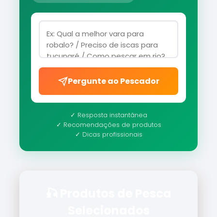
Pergunte ao Pescador
✓ Resposta instantânea
✓ Recomendações de produtos
✓ Dicas profissionais
🎣 Produtos de Pesca
Selecionados