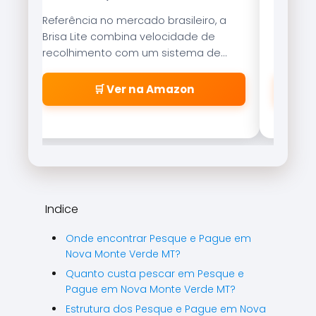
Referência no mercado brasileiro, a
Tecnolo
Brisa Lite combina velocidade de
garante
recolhimento com um sistema de
resistên
freio magnético que evita as famosas
suaveme
\\\\\\\\\\\\\\\\\\\\\\\\\\\\\\\\
🛒 Ver na Amazon
\\\\\\\\\\\\\\\\\\\\\\\\\\\\\\\\
\\\\\\\\\\\\\\\\\\\\\\\\\\\\\\\\
\\\\\\\\\\\\\\\\\\\\\\\\\\\\\\\"
cabeleiras\\\\\\\\\\\\\\\\\\\\\\\
\\\\\\\\\\\\\\\\\\\\\\\\\\\\\\\\
\\\\\\\\\\\\\\\\\\\\\\\\\\\\\\\\
\\\\\\\\\\\\\\\\\\\\\\\\\\\\\\\\
Indice
\\\\\\\\".
Onde encontrar Pesque e Pague em
Nova Monte Verde MT?
Quanto custa pescar em Pesque e
Pague em Nova Monte Verde MT?
Estrutura dos Pesque e Pague em Nova